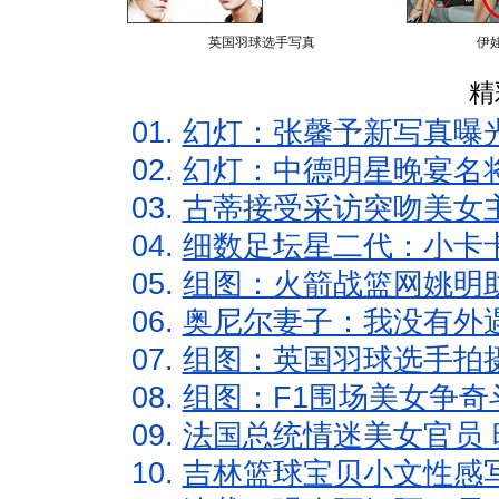
英国羽球选手写真
伊
精
01.
幻灯：张馨予新写真曝
02.
幻灯：中德明星晚宴名
03.
古蒂接受采访突吻美女主
04.
细数足坛星二代：小卡卡
05.
组图：火箭战篮网姚明
06.
奥尼尔妻子：我没有外遇
07.
组图：英国羽球选手拍
08.
组图：F1围场美女争奇
09.
法国总统情迷美女官员 
10.
吉林篮球宝贝小文性感