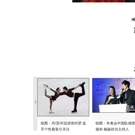
组图：丹/昊夺冠深情对望 选
组图：冬奥会中国队领
手个性着装引关注
颁布 杨扬担当主持人