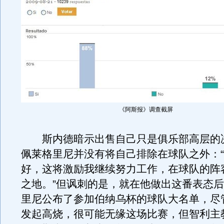
《阿斯报》调查截屏
斯内德暗示出售自己只是俱乐部高层的
佩莱格里尼并没有将自己排除在球队之外：
好，这将激励我继续努力工作，在球队的阵
之地。”但讽刺的是，就在他做出这番表态
里尼公布了参加伯纳乌杯的球队大名单，尽
发起高烧，很可能无缘这场比赛，但智利主