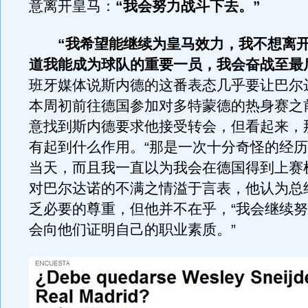
意离开皇马：
“我会努力战斗下去。”
“我希望能继续为皇马效力，我不想离
道我能成为球队的重要一员，我会奋战至最
班牙媒体说斯内德的这番表态几乎要让巴尔
本周初前往德国参加对多特蒙德的热身赛之
意找到斯内德要求他接受转会，但看起来，
有起到什么作用。“那是一次十分奇怪的经
当天，而且我一直以为我会在德国得到上赛
对巴尔达诺的不满之情溢于言表，他认为总
乏必要的尊重，但他并不在乎，“我会继续
会向他们证明自己的职业素质。”