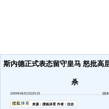
斯内德正式表态留守皇马 怒批高
杀
2009年08月23日05:25
[
我来
来源：
搜狐体育
作者：拉佐