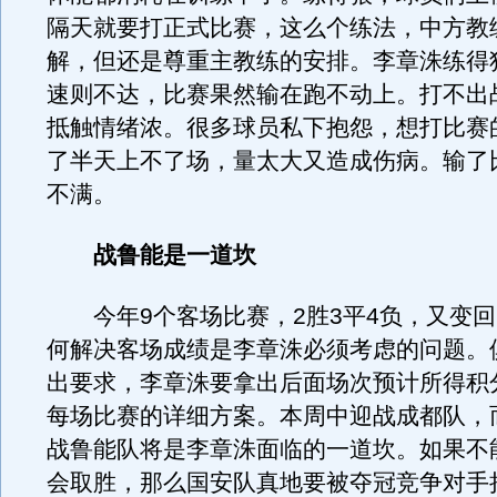
隔天就要打正式比赛，这么个练法，中方教
解，但还是尊重主教练的安排。李章洙练得
速则不达，比赛果然输在跑不动上。打不出
抵触情绪浓。很多球员私下抱怨，想打比赛
了半天上不了场，量太大又造成伤病。输了
不满。
战鲁能是一道坎
今年9个客场比赛，2胜3平4负，又变回
何解决客场成绩是李章洙必须考虑的问题。
出要求，李章洙要拿出后面场次预计所得积
每场比赛的详细方案。本周中迎战成都队，
战鲁能队将是李章洙面临的一道坎。如果不
会取胜，那么国安队真地要被夺冠竞争对手