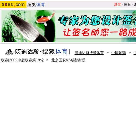
新闻
-
体育
-
S
阿迪达斯搜狐体育
>
中国足球
>
联赛|2009中超联赛第19轮
>
北京国安VS成都谢联