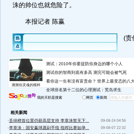
洙的帅位也就危险了。
本报记者 陈赢
(
测试：2010年你要提防你身边的哪个小人
测试你的智商到底有多高 测完可能会被气死
看你这一生有没有富贵命？
世界上最变态的八
测测你灵魂的模样
全球排名第十二位的心理测试：荒岛求生
我的天职是搜索
网页
新闻
相关新闻
·
丢掉榜首位置仍获高层支持 李章洙暂无下...
09-08-24 04:56
·
李章洙：国安赢球愿剁手指 指挥比赛如孕...
09-08-07 22:32