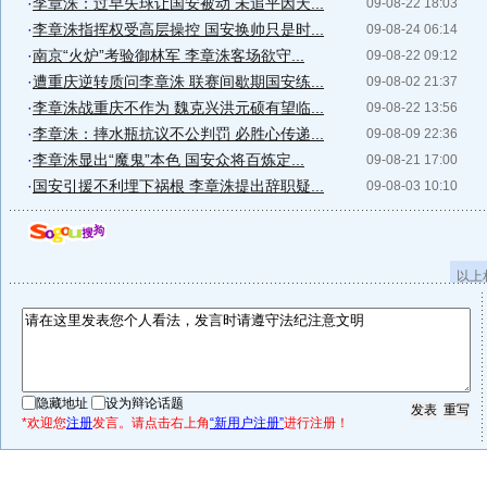
·
李章洙：过早失球让国安被动 未追平因天...
09-08-22 18:03
·
李章洙指挥权受高层操控 国安换帅只是时...
09-08-24 06:14
·
南京“火炉”考验御林军 李章洙客场欲守...
09-08-22 09:12
·
遭重庆逆转质问李章洙 联赛间歇期国安练...
09-08-02 21:37
·
李章洙战重庆不作为 魏克兴洪元硕有望临...
09-08-22 13:56
·
李章洙：摔水瓶抗议不公判罚 必胜心传递...
09-08-09 22:36
·
李章洙显出“魔鬼”本色 国安众将百炼定...
09-08-21 17:00
·
国安引援不利埋下祸根 李章洙提出辞职疑...
09-08-03 10:10
以上
隐藏地址
设为辩论话题
*欢迎您
注册
发言。请点击右上角
“新用户注册”
进行注册！