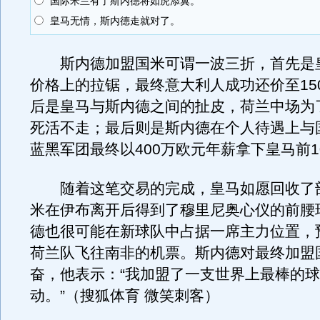
国际米兰有了斯内德将如虎添翼。
皇马无情，斯内德走就对了。
斯内德加盟国米可谓一波三折，首先是
价格上的拉锯，最终意大利人成功还价至15
后是皇马与斯内德之间的扯皮，荷兰中场为
死活不走；最后则是斯内德在个人待遇上与
蓝黑军团最终以400万欧元年薪拿下皇马前1
随着这笔交易的完成，皇马如愿回收了
米在伊布离开后得到了穆里尼奥心仪的前腰
德也很可能在新球队中占据一席主力位置，
荷兰队飞往南非的机票。斯内德对最终加盟
奋，他表示：“我加盟了一支世界上最棒的
动。”（搜狐体育 微笑刺客）