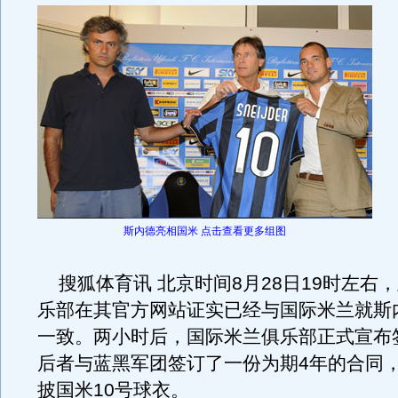
斯内德亮相国米 点击查看更多组图
搜狐体育讯 北京时间8月28日19时左右
乐部在其官方网站证实已经与国际米兰就斯
一致。两小时后，国际米兰俱乐部正式宣布
后者与蓝黑军团签订了一份为期4年的合同
披国米10号球衣。