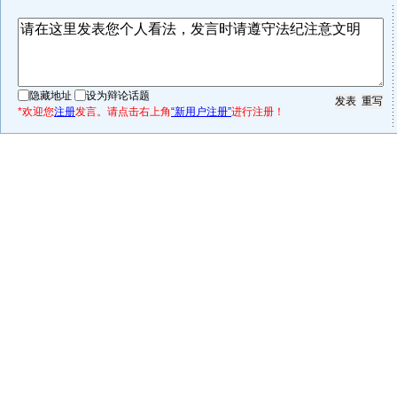
隐藏地址
设为辩论话题
*欢迎您
注册
发言。请点击右上角
“新用户注册”
进行注册！