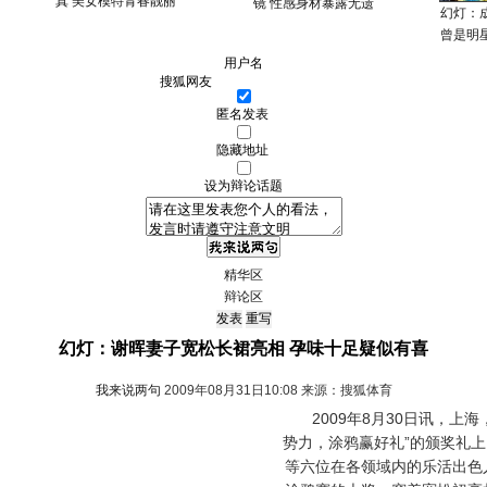
真 美女模特青春靓丽
镜 性感身材暴露无遗
幻灯：
曾是明
用户名
匿名发表
隐藏地址
设为辩论话题
精华区
辩论区
幻灯：谢晖妻子宽松长裙亮相 孕味十足疑似有喜
我来说两句
2009年08月31日10:08 来源：搜狐体育
2009年8月30日讯，上海
势力，涂鸦赢好礼”的颁奖礼
等六位在各领域内的乐活出色