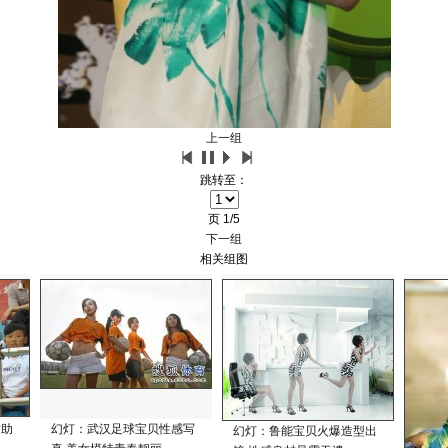
上一组
跳转至：
页
1/5
下一组
相关组图
女助
幻灯：武汉足球宝贝性感写
幻灯：鲁能宝贝火爆造型出