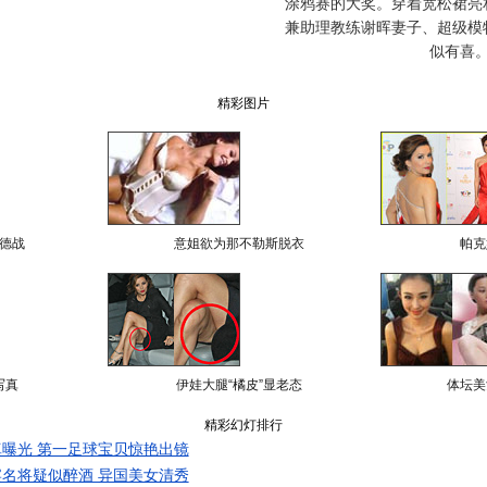
涂鸦赛的大奖。穿着宽松裙亮
兼助理教练谢晖妻子、超级模
似有喜
精彩图片
德战
意姐欲为那不勒斯脱衣
帕克
写真
伊娃大腿“橘皮”显老态
体坛美
精彩幻灯排行
曝光 第一足球宝贝惊艳出镜
名将疑似醉酒 异国美女清秀