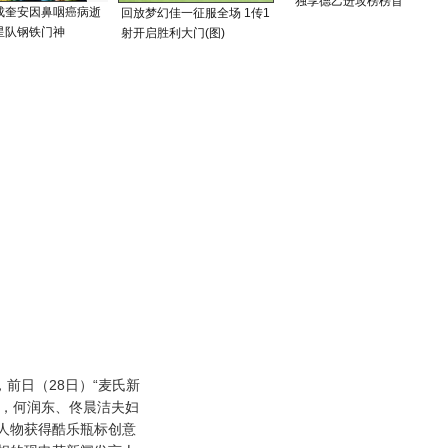
独享德乙进攻榜榜首
成奎安因鼻咽癌病逝
回放梦幻佳一征服全场 1传1
星队钢铁门神
射开启胜利大门(图)
，前日（28日）“麦氏新
上，何润东、佟晨洁夫妇
人物获得酷乐瓶标创意