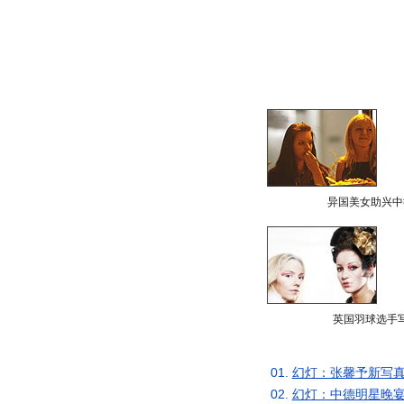
异国美女助兴中
英国羽球选手
01.
幻灯：张馨予新写真
02.
幻灯：中德明星晚宴