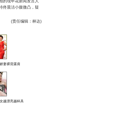
相的现申花新闻发言人
特佟晨洁小腹微凸，疑
。
(责任编辑：林达)
娇妻裸背露肩
女越漂亮越杯具