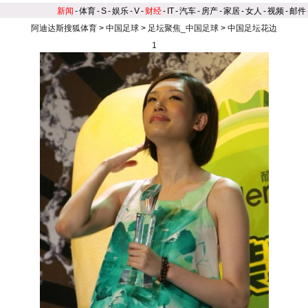
新闻
-
体育
-
S
-
娱乐
-
V
-
财经
-
IT
-
汽车
-
房产
-
家居
-
女人
-
视频
-
邮件
阿迪达斯搜狐体育
>
中国足球
>
足坛聚焦_中国足球
>
中国足坛花边
1