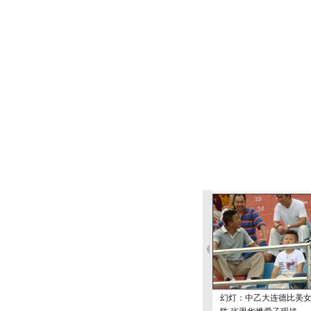
幻灯：中乙大连德比美