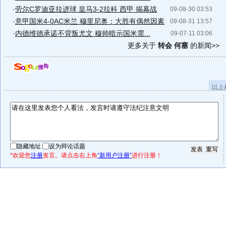
·
劳尔C罗迪亚拉进球 皇马3-2拉科 西甲 揭幕战
09-08-30 03:53
·
意甲国米4-0AC米兰 穆里尼奥：大胜有偶然因素
09-08-31 13:57
·
内德维德承诺不背叛尤文 穆帅暗示国米需...
09-07-11 03:06
更多关于
转会 何塞
的新闻>>
以上
隐藏地址
设为辩论话题
*欢迎您
注册
发言。请点击右上角
“新用户注册”
进行注册！