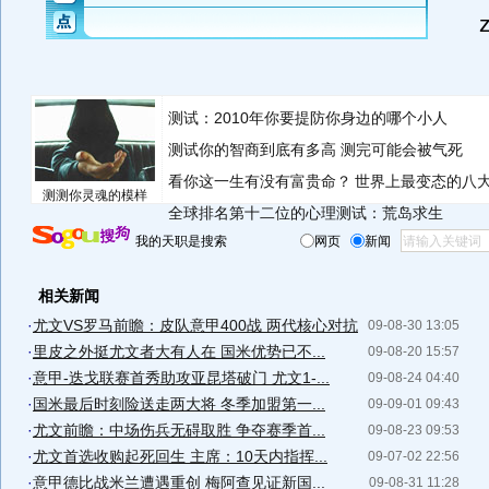
测试：2010年你要提防你身边的哪个小人
测试你的智商到底有多高 测完可能会被气死
看你这一生有没有富贵命？
世界上最变态的八
测测你灵魂的模样
全球排名第十二位的心理测试：荒岛求生
我的天职是搜索
网页
新闻
相关新闻
·
尤文VS罗马前瞻：皮队意甲400战 两代核心对抗
09-08-30 13:05
·
里皮之外挺尤文者大有人在 国米优势已不...
09-08-20 15:57
·
意甲-迭戈联赛首秀助攻亚昆塔破门 尤文1-...
09-08-24 04:40
·
国米最后时刻险送走两大将 冬季加盟第一...
09-09-01 09:43
·
尤文前瞻：中场伤兵无碍取胜 争夺赛季首...
09-08-23 09:53
·
尤文首选收购起死回生 主席：10天内指挥...
09-07-02 22:56
·
意甲德比战米兰遭遇重创 梅阿查见证新国...
09-08-31 11:28