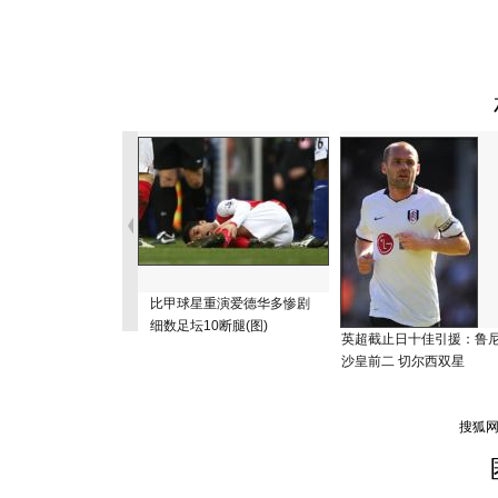
比甲球星重演爱德华多惨剧
细数足坛10断腿(图)
英超截止日十佳引援：鲁
沙皇前二 切尔西双星