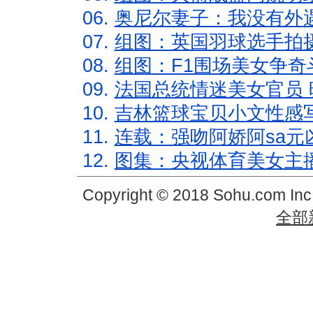
06.
奥尼尔妻子：我没有外遇
07.
组图：英国羽球选手拍
08.
组图：F1围场美女争奇
09.
法国总统情迷美女官员 
10.
吉林篮球宝贝小文性感
11.
连载：强吻阿娇阿sa元
12.
图集：央视体育美女主
Copyright © 2018 Sohu.com In
全部