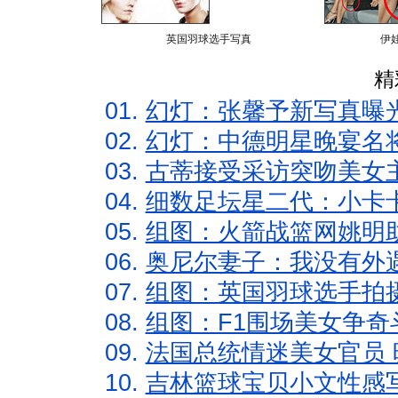
英国羽球选手写真
伊
精
01.
幻灯：张馨予新写真曝
02.
幻灯：中德明星晚宴名
03.
古蒂接受采访突吻美女主
04.
细数足坛星二代：小卡卡
05.
组图：火箭战篮网姚明
06.
奥尼尔妻子：我没有外遇
07.
组图：英国羽球选手拍
08.
组图：F1围场美女争奇
09.
法国总统情迷美女官员 
10.
吉林篮球宝贝小文性感