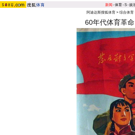
新闻
-
体育
-
S
-
娱
阿迪达斯搜狐体育
>
综合体育
60年代体育革