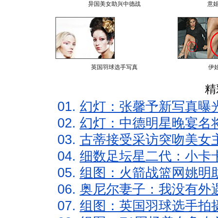
异国美女助兴中德战
意
英国羽球选手写真
伊
精
01.
幻灯：张馨予新写真曝
02.
幻灯：中德明星晚宴名
03.
古蒂接受采访突吻美女主
04.
细数足坛星二代：小卡卡
05.
组图：火箭战篮网姚明
06.
奥尼尔妻子：我没有外遇
07.
组图：英国羽球选手拍