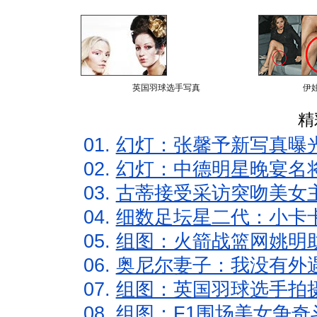
英国羽球选手写真
伊
精
01.
幻灯：张馨予新写真曝
02.
幻灯：中德明星晚宴名
03.
古蒂接受采访突吻美女主
04.
细数足坛星二代：小卡卡
05.
组图：火箭战篮网姚明
06.
奥尼尔妻子：我没有外遇
07.
组图：英国羽球选手拍
08.
组图：F1围场美女争奇