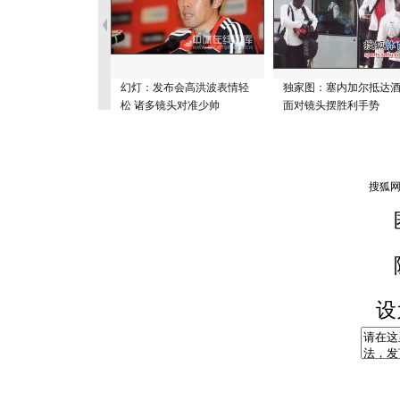
幻灯：发布会高洪波表情轻
独家图：塞内加尔抵达
松 诸多镜头对准少帅
面对镜头摆胜利手势
设