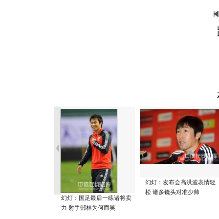
幻灯：发布会高洪波表情轻
松 诸多镜头对准少帅
幻灯：国足最后一练诸将卖
力 射手郜林为何而笑