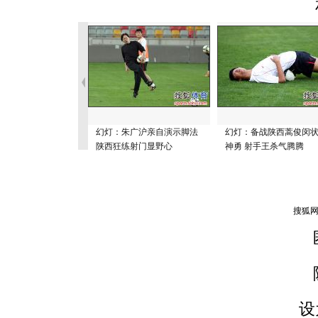
幻灯：朱广沪亲自演示脚法
幻灯：备战陕西蒿俊闵
陕西狂练射门显野心
神勇 射手王杀气腾腾
设