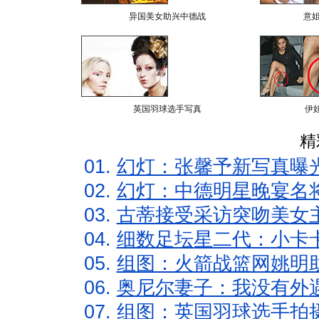
异国美女助兴中德战
意
英国羽球选手写真
伊
精
01.
幻灯：张馨予新写真曝
02.
幻灯：中德明星晚宴名
03.
古蒂接受采访突吻美女主
04.
细数足坛星二代：小卡卡
05.
组图：火箭战篮网姚明
06.
奥尼尔妻子：我没有外遇
07.
组图：英国羽球选手拍