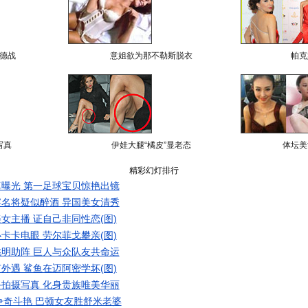
德战
意姐欲为那不勒斯脱衣
帕克
写真
伊娃大腿“橘皮”显老态
体坛美
精彩幻灯排行
曝光 第一足球宝贝惊艳出镜
名将疑似醉酒 异国美女清秀
女主播 证自己非同性恋(图)
卡卡电眼 劳尔菲戈攀亲(图)
明助阵 巨人与众队友共命运
外遇 鲨鱼在迈阿密学坏(图)
拍摄写真 化身贵族唯美华丽
争奇斗艳 巴顿女友胜舒米老婆