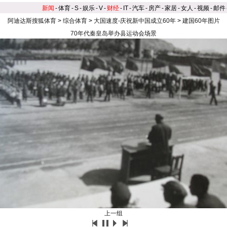
新闻
-
体育
-
S
-
娱乐
-
V
-
财经
-
IT
-
汽车
-
房产
-
家居
-
女人
-
视频
-
邮件
阿迪达斯搜狐体育
>
综合体育
>
大国速度-庆祝新中国成立60年
>
建国60年图片
70年代秦皇岛举办县运动会场景
上一组