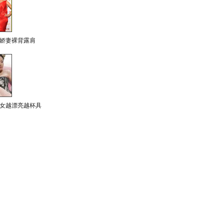
娇妻裸背露肩
女越漂亮越杯具