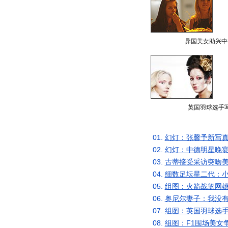
异国美女助兴中
英国羽球选手
01.
幻灯：张馨予新写真
02.
幻灯：中德明星晚宴
03.
古蒂接受采访突吻美
04.
细数足坛星二代：小
05.
组图：火箭战篮网姚
06.
奥尼尔妻子：我没有
07.
组图：英国羽球选手
08.
组图：F1围场美女