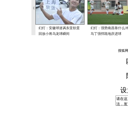
幻灯：安徽球迷讽东亚软蛋
幻灯：强势南昌靠什么
回放小将乌龙球瞬间
马丁强悍跪地庆进球
设