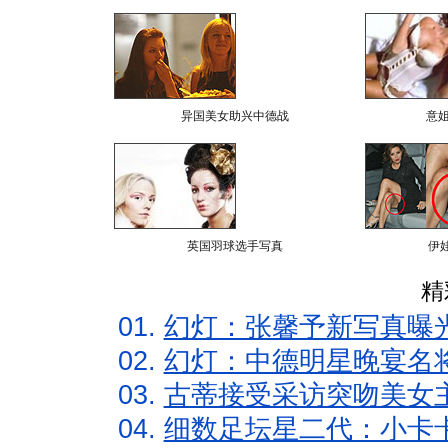
异国美女助兴中德战
意
英国羽球选手写真
伊
精
01.
幻灯：张馨予新写真曝
02.
幻灯：中德明星晚宴名
03.
古蒂接受采访突吻美女主
04.
细数足坛星二代：小卡卡