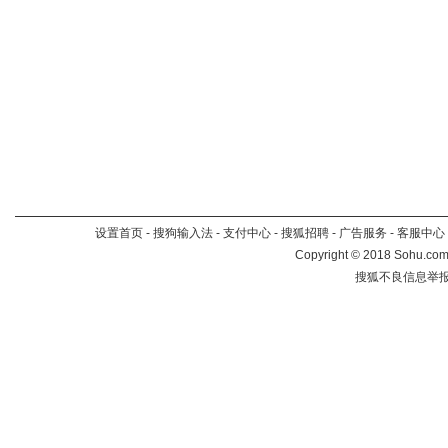
设置首页
-
搜狗输入法
-
支付中心
-
搜狐招聘
-
广告服务
-
客服中心
Copyright
©
2018 Sohu.com 
搜狐不良信息举