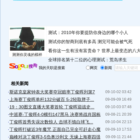
测试：2010年你要提防你身边的哪个小人
测试你的智商到底有多高 测完可能会被气死
看你这一生有没有富贵命？
世界上最变态的八
测测你灵魂的模样
全球排名第十二位的心理测试：荒岛求生
我的天职是搜索
网页
新闻
相关新闻
·
斯诺克皇家钟表大奖赛夺冠赔率丁俊晖列第7
09-10-02 03:42
·
上海赛丁俊晖单杆132分破百 5-2轻取胖子...
09-09-09 16:49
·
19：30图文直播大奖赛首轮 丁俊晖迎战史...
09-10-03 07:48
·
中巡赛-丁俊晖4-0横扫147黑马 决赛将战肖国栋
09-08-21 20:39
·
丁俊晖首秀失误次数惊人 击球不慎白球飞...
09-10-04 22:13
·
丁俊晖打破近3年魔咒 正面自己完全可赶走心魔
09-09-10 17:53
·
巅峰对决丁俊晖3-5负奥沙利文 无缘上海赛四强
09-09-11 21:44