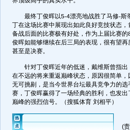
界顶级高手的真实水平。
最终丁俊晖以5-4漂亮地战胜了马修-斯
丁在这场比赛中展现出如此良好竞技状态，
备战后面的比赛极有好处，作为上届比赛的
俊晖如能够继续在后三局的表现，很有望再
甚至是决赛。
针对丁俊晖近年的低迷，戴维斯曾指出
在不远的将来重返巅峰状态，原因很简单，
无可挑剔，是当今世界台坛最具竞争力的选
赛，丁俊晖赢得了一场经典的胜利，也发出
巅峰的强烈信号。（搜狐体育 刘相平）
(