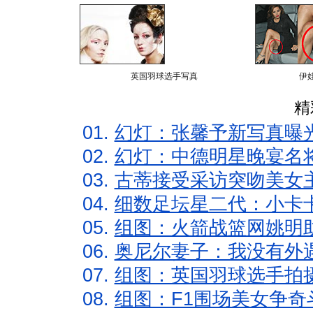
英国羽球选手写真
伊
精
01.
幻灯：张馨予新写真曝
02.
幻灯：中德明星晚宴名
03.
古蒂接受采访突吻美女主
04.
细数足坛星二代：小卡卡
05.
组图：火箭战篮网姚明
06.
奥尼尔妻子：我没有外遇
07.
组图：英国羽球选手拍
08.
组图：F1围场美女争奇