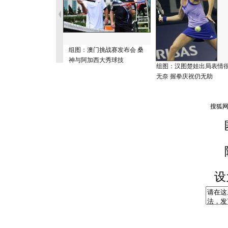
组图：澳门挑战赛发布会 桑
神与阿加西大秀球技
组图：汉图楚娃出局表情
无奈 握拳庆祝仍无助
设