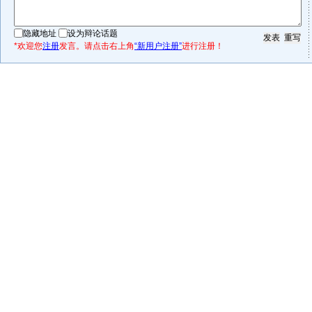
隐藏地址
设为辩论话题
*欢迎您
注册
发言。请点击右上角
“新用户注册”
进行注册！