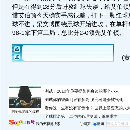
但是在得到28分后进攻红球失误，给艾伯顿
惜艾伯顿今天确实手感很差，打下一颗红球
球不进，梁文博围绕黑球开始进攻，在单杆拿
98-1拿下第二局，总比分2-0领先艾伯顿。
(
测试：2010年你要提防你身边的哪个小人
测试你的智商到底有多高 测完可能会被气死
看你这一生有没有富贵命？
世界上最变态的八
测测你灵魂的模样
全球排名第十二位的心理测试：荒岛求生
我的天职是搜索
网页
新闻