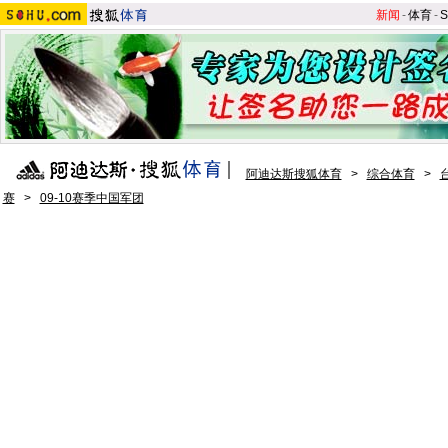
新闻
-
体育
-
S
阿迪达斯搜狐体育
>
综合体育
>
赛
>
09-10赛季中国军团