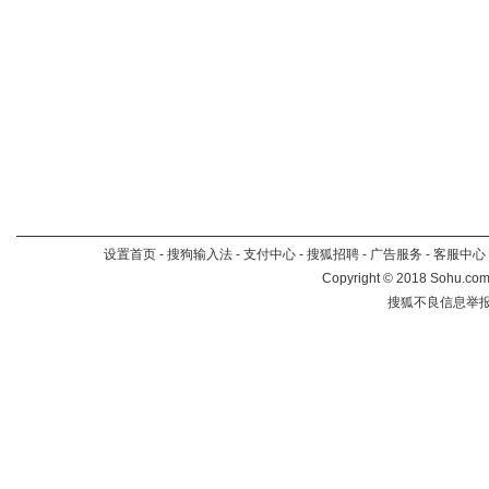
设置首页
-
搜狗输入法
-
支付中心
-
搜狐招聘
-
广告服务
-
客服中心
Copyright
©
2018 Sohu.com 
搜狐不良信息举