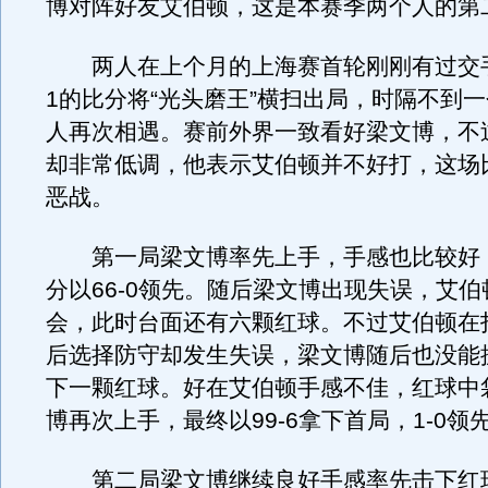
博对阵好友艾伯顿，这是本赛季两个人的第
两人在上个月的上海赛首轮刚刚有过交手
1的比分将“光头磨王”横扫出局，时隔不到
人再次相遇。赛前外界一致看好梁文博，不
却非常低调，他表示艾伯顿并不好打，这场
恶战。
第一局梁文博率先上手，手感也比较好，
分以66-0领先。随后梁文博出现失误，艾
会，此时台面还有六颗红球。不过艾伯顿在
后选择防守却发生失误，梁文博随后也没能
下一颗红球。好在艾伯顿手感不佳，红球中
博再次上手，最终以99-6拿下首局，1-0领
第二局梁文博继续良好手感率先击下红