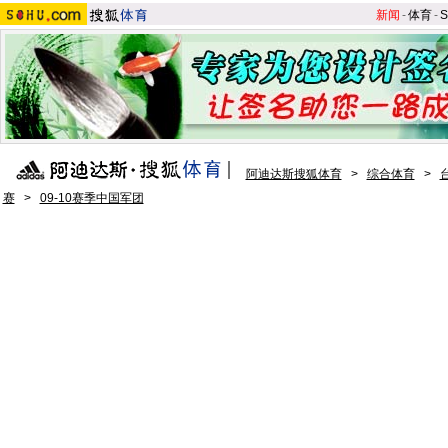
新闻
-
体育
-
S
阿迪达斯搜狐体育
>
综合体育
>
赛
>
09-10赛季中国军团