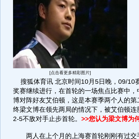
[
点击看更多精彩图片
]
搜狐体育讯 北京时间10月5日晚，09/1
奖赛继续进行，在首轮的一场焦点比赛中，
博对阵好友艾伯顿，这是本赛季两个人的第
终梁文博在领先两局的情况下，被艾伯顿连
2-5不敌对手止步首轮。
>>您认为梁文博为
两人在上个月的上海赛首轮刚刚有过交手