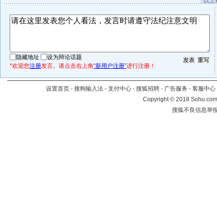
以上
隐藏地址
设为辩论话题
*欢迎您
注册
发言。请点击右上角
“新用户注册”
进行注册！
设置首页
-
搜狗输入法
-
支付中心
-
搜狐招聘
-
广告服务
-
客服中心
Copyright
©
2018 Sohu.com 
搜狐不良信息举