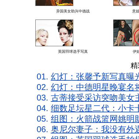
异国美女助兴中德战
意
英国羽球选手写真
伊
精
01.
幻灯：张馨予新写真曝
02.
幻灯：中德明星晚宴名
03.
古蒂接受采访突吻美女主
04.
细数足坛星二代：小卡卡
05.
组图：火箭战篮网姚明
06.
奥尼尔妻子：我没有外遇