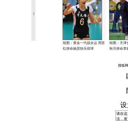
组图：黄金一代战全运 周苏
组图：天津
红拼命杨昊快乐排球
秋月拼命李
设