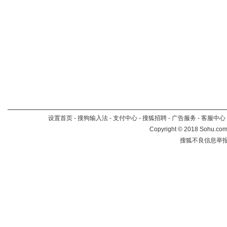
设置首页
-
搜狗输入法
-
支付中心
-
搜狐招聘
-
广告服务
-
客服中心
Copyright
©
2018 Sohu.com 
搜狐不良信息举