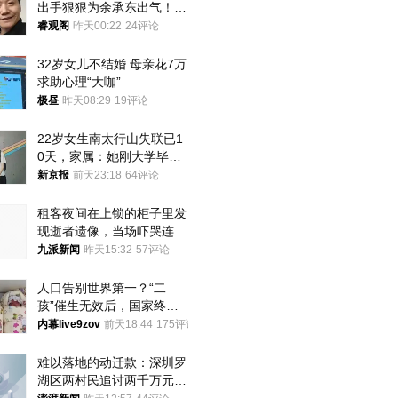
出手狠狠为余承东出气！雷
军果然没说错
睿观阁
昨天00:22
24评论
32岁女儿不结婚 母亲花7万
求助心理“大咖”
极昼
昨天08:29
19评论
22岁女生南太行山失联已1
0天，家属：她刚大学毕业
想到山里旅行
新京报
前天23:18
64评论
租客夜间在上锁的柜子里发
现逝者遗像，当场吓哭连夜
搬离，房东退还押金
九派新闻
昨天15:32
57评论
人口告别世界第一？“二
孩”催生无效后，国家终于
向住房出手了！
内幕live9zov
前天18:44
175评论
难以落地的动迁款：深圳罗
湖区两村民追讨两千万元动