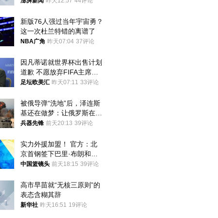
迁款八年未果
澎湃新闻
昨天12:57
44评论
新版76人强过当年宇宙勇？
这一次杜兰特错的离谱了
NBA广角
昨天07:04
37评论
因凡蒂诺就世界杯出售计划
道歉 不愿放弃FIFA主席职
位
足坛欧美汇
昨天07:11
33评论
被俄导弹“洗地”后，泽连斯
基还在做梦：让俄罗斯在冬
季前求和？
兵器先锋
前天20:13
39评论
实力外援加盟！ 官方：北
京首钢签下巴里·布朗和桑
普森
中国篮镜头
前天18:15
39评论
高市早苗就“无核三原则”的
表态含糊其辞
新华社
昨天16:51
19评论