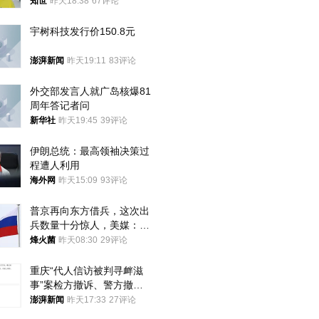
知世
昨天18:38
67评论
宇树科技发行价150.8元
澎湃新闻
昨天19:11
83评论
外交部发言人就广岛核爆81
周年答记者问
新华社
昨天19:45
39评论
伊朗总统：最高领袖决策过
程遭人利用
海外网
昨天15:09
93评论
普京再向东方借兵，这次出
兵数量十分惊人，美媒：俄
朝要动真格？
烽火菌
昨天08:30
29评论
重庆“代人信访被判寻衅滋
事”案检方撤诉、警方撤
案，两被告人获国赔
澎湃新闻
昨天17:33
27评论