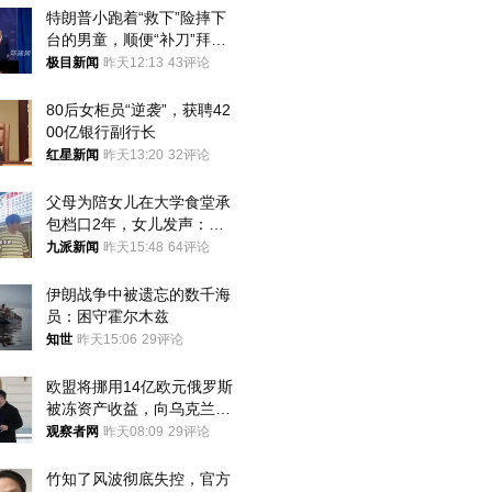
特朗普小跑着“救下”险摔下
台的男童，顺便“补刀”拜
登：“我可不想他像拜登一
极目新闻
昨天12:13
43评论
样摔下来”
80后女柜员“逆袭”，获聘42
00亿银行副行长
红星新闻
昨天13:20
32评论
父母为陪女儿在大学食堂承
包档口2年，女儿发声：初
衷是为了陪伴，毕业后将不
九派新闻
昨天15:48
64评论
再营业
伊朗战争中被遗忘的数千海
员：困守霍尔木兹
知世
昨天15:06
29评论
欧盟将挪用14亿欧元俄罗斯
被冻资产收益，向乌克兰提
供援助
观察者网
昨天08:09
29评论
竹知了风波彻底失控，官方