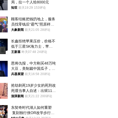
局，拉一个人给8000元
知世
前天19:29
153评论
顾客结账把钱扔地上，服务
员找零钱后“霸气”照原样扔
回去
大象新闻
前天21:05
28评论
长鑫拒绝苹果压价，价格不
低于三星SK海力士，苹果
失去了议价权
王新喜
昨天07:48
24评论
恩将仇报，中方刚买48万吨
大豆，美制裁中国瓜子，布
林肯措辞变了
兵器展望
前天16:58
20评论
抢劫刺死19岁少女的死刑改
死缓当事人自述：出狱11年
间始终刻意躲避被害人家属
澎湃新闻
前天21:22
200评论
东契奇时代湖人如何重塑
 复刻独行侠OR改学步行