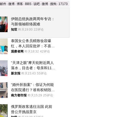
邮件
-
微博
-
博客
-
BBS
-
说吧
-
微博
-
搜狗
-
17173
伊朗总统执政两周年专访：
与新领袖联络困难
知世
昨天19:00
22评论
泰国女公务员精致妆容爆
红，本人回应批评：不喜欢
就别看
观察者网
昨天18:32
42评论
“天津之眼”摩天轮附近两人
落水，目击者：母亲和11岁
儿子先后被打捞上岸
新京报
昨天15:43
55评论
“婚外胚胎案”：假证为何能
在医院通行？谁有权销毁胚
胎？
南方都市报
昨天15:29
25评论
俄罗斯政客逃往法国 此前
曾公开挑战普京