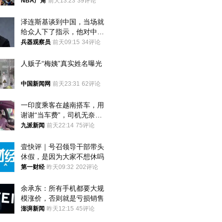
者？
NBA广角
前天13:23
39评论
泽连斯基谈到中国，当场就
给众人下了指示，他对中国
和中乌关系，显然又有了新
兵器观察员
前天09:15
34评论
的想法
人贩子“梅姨”真实姓名曝光
中国新闻网
前天23:31
62评论
一印度乘客在越南搭车，用
谢谢“当车费”，司机无奈发
笑；印度网友：不代表印度
九派新闻
前天22:14
75评论
人
壹快评｜号召领导干部带头
休假，是因为大家不想休吗
第一财经
昨天09:32
202评论
余承东：所有手机都要大规
模涨价，否则就是亏损销售
澎湃新闻
昨天12:15
45评论