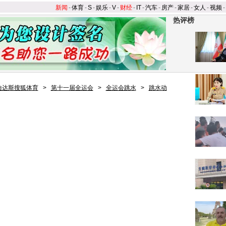
新闻
-
体育
-
S
-
娱乐
-
V
-
财经
-
IT
-
汽车
-
房产
-
家居
-
女人
-
视频
-
热评榜
迪达斯搜狐体育
>
第十一届全运会
>
全运会跳水
>
跳水动