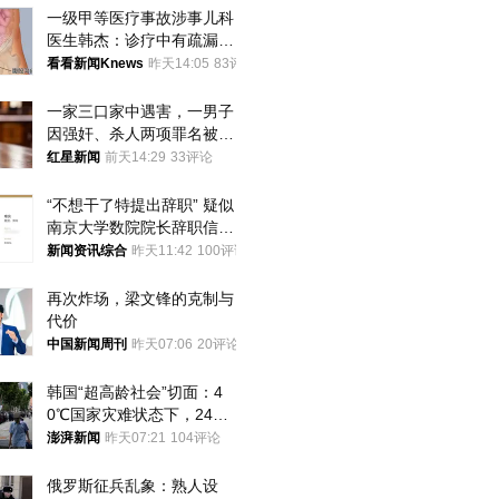
一级甲等医疗事故涉事儿科
医生韩杰：诊疗中有疏漏，
我认错，但不能认罪
看看新闻Knews
昨天14:05
83评论
一家三口家中遇害，一男子
因强奸、杀人两项罪名被判
死缓 最高检介入后改判无
红星新闻
前天14:29
33评论
罪
“不想干了特提出辞职” 疑似
南京大学数院院长辞职信流
传 院方回应
新闻资讯综合
昨天11:42
100评论
再次炸场，梁文锋的克制与
代价
中国新闻周刊
昨天07:06
20评论
韩国“超高龄社会”切面：4
0℃国家灾难状态下，2400
名首尔老人还在巷子里收废
澎湃新闻
昨天07:21
104评论
纸
俄罗斯征兵乱象：熟人设