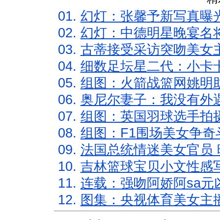
01.
幻灯：张馨予新写真曝
02.
幻灯：中德明星晚宴名
03.
古蒂接受采访突吻美女主
04.
细数足坛星二代：小卡卡
05.
组图：火箭战篮网姚明
06.
奥尼尔妻子：我没有外遇
07.
组图：英国羽球选手拍
08.
组图：F1围场美女争奇
09.
法国总统情迷美女官员 
10.
吉林篮球宝贝小文性感
11.
连载：强吻阿娇阿sa元
12.
图集：央视体育美女主