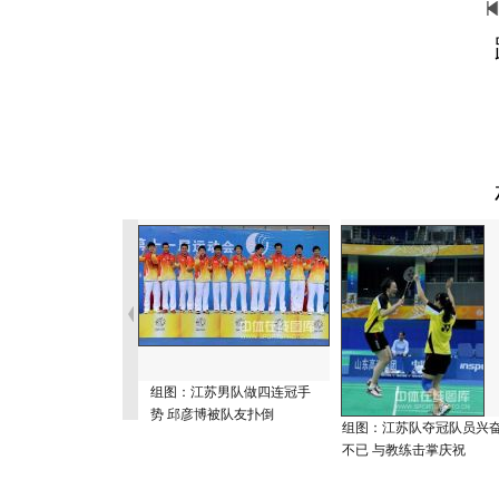
组图：江苏男队做四连冠手
势 邱彦博被队友扑倒
组图：江苏队夺冠队员兴
不已 与教练击掌庆祝