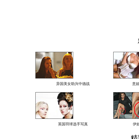
异国美女助兴中德战
意
英国羽球选手写真
伊
精