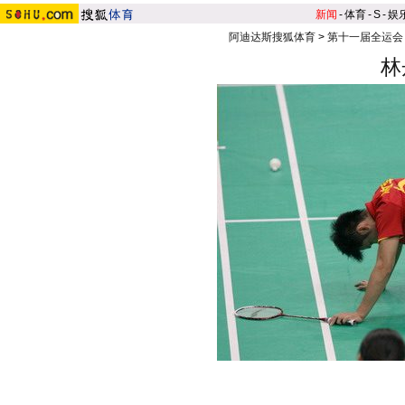
新闻
-
体育
-
S
-
娱
阿迪达斯搜狐体育
>
第十一届全运会
林