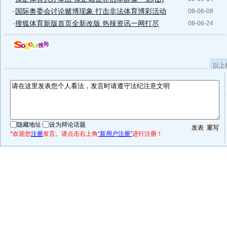
·
国际奥委会讨论赌博现象 打击非法体育博彩活动
08-06-08
·
搜狐体育新版首页全新改版 热辣资讯一网打尽
08-06-24
以上
隐藏地址
设为辩论话题
*欢迎您
注册
发言。请点击右上角
“新用户注册”
进行注册！