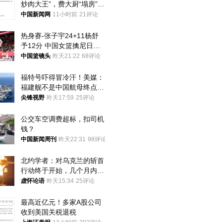
炒肉大王”，费大厨“塌房”了
吗？
中国新闻网
11小时前
21评论
热身赛-张子宇24+11杨舒
予12分 中国女篮擒尼日利
亚
中国篮镜头
昨天21:22
68评论
福特号吓得冒冷汗！美媒：
福建舰不是中国航母终点，
而是新起点！
尖锋视野
昨天17:59
25评论
公交车空调费超标，扣司机
钱？
中国新闻周刊
昨天22:31
98评论
北约学者：对乌克兰的斩首
行动终于开始，几个月内乌
将投降
虚怀论语
昨天15:34
25评论
最高近亿元！多家A股公司
收到美国关税退税