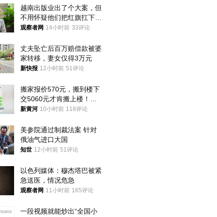
越南出版业出了个大案，但
不用怀疑他们把红旗扛下去
的决心
观察者网
14小时前
33评论
丈夫坠亡后百万赔偿款被婆
家转移，妻女仅得3万元
新快报
12小时前
51评论
搬家报价570元，搬到楼下
交5060元才肯搬上楼！女
子傻眼了……
新黄河
10小时前
118评论
美参院通过制裁法案 针对
俄油气进口大国
知世
12小时前
51评论
以色列媒体：穆杰塔巴被紧
急送医，情况危急
观察者网
11小时前
165评论
一段视频就能炒出“全国小