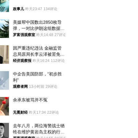
政事儿
昨天23:47
134评论
美媒帮中国数出2850枚导
弹，一对比伊朗这组数据，
发现出大事了
罗富强观察室
昨天14:48
27评论
因严重违纪违法 金融监管
总局原局长李云泽被罢免全
国人大代表
经济观察报
昨天16:24
112评论
中企告美国防部，“初步胜
利”
观察者网
13小时前
29评论
余承东被骂并不冤
无冕财经
昨天17:34
22评论
去年八月，两位海警战士牺
牲在维护黄岩岛主权的行动