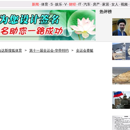
新闻
-
体育
-
S
-
娱乐
-
V
-
财经
-
IT
-
汽车
-
房产
-
家居
-
女人
-
视频
-
热评榜
迪达斯搜狐体育
>
第十一届全运会-华帝特约
>
全运会赛艇