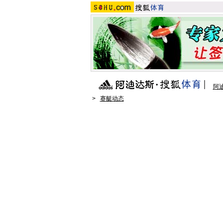
阿
>
赛艇动态