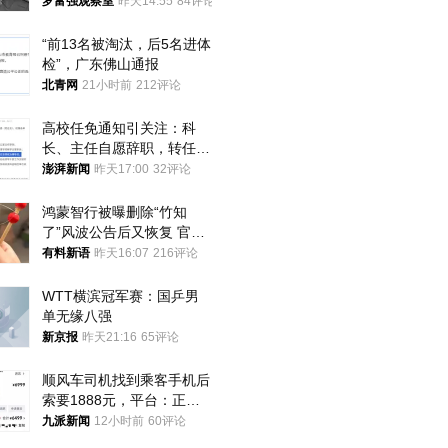
中
罗富强观察室
昨天14:55
84评论
“前13名被淘汰，后5名进体
检”，广东佛山通报
北青网
21小时前
212评论
高校任免通知引关注：科
长、主任自愿辞职，转任思
政辅导员
澎湃新闻
昨天17:00
32评论
鸿蒙智行被曝删除“竹知
了”风波公告后又恢复 官媒
曾力挺：劝华为要大度的，
有料新语
昨天16:07
216评论
你们适不适合？
WTT横滨冠军赛：国乒男
单无缘八强
新京报
昨天21:16
65评论
顺风车司机找到乘客手机后
索要1888元，平台：正和
司机沟通协商
九派新闻
12小时前
60评论