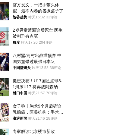
官方发文，一把手带头休
假，最不内卷的省掀桌子了
智谷趋势
昨天15:32
32评论
2岁男童遭漏诊后死亡 医生
被判刑有点冤
狐度
昨天17:20
204评论
八村塁/河村出战世预赛 中
国男篮错过最强日本队
中国篮镜头
昨天13:58
36评论
挺进决赛！U17国足点球3-
1河床U17 将再战阿森纳
射门中国
昨天21:57
70评论
女子称丰胸术9个月后确诊
乳腺癌，医美机构：手术不
可能引发癌症，建议走司法
澎湃新闻
昨天21:46
28评论
途径
专家解读北京楼市新政