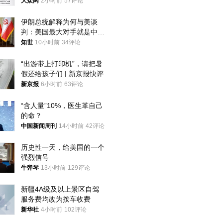
获
大众网
2小时前
57评论
伊朗总统解释为何与美谈
判：美国最大对手就是中
国，但他们也在对话
知世
10小时前
34评论
“出游带上打印机”，请把暑
假还给孩子们 | 新京报快评
新京报
6小时前
63评论
“含人量”10%，医生革自己
的命？
中国新闻周刊
14小时前
42评论
历史性一天，给美国的一个
强烈信号
牛弹琴
13小时前
129评论
新疆4A级及以上景区自驾
服务费均改为按车收费
新华社
4小时前
102评论