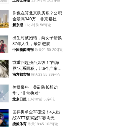
上海证券报
12小时前
202评论
你也在算北京购房账？公积
金最高340万，非京籍社保
1年
新京报
11小时前
56评论
出生时被抱错，两女子错换
37年人生，最新进展
中国新闻周刊
昨天21:50
20评论
或重回超强台风级！“白海
豚”云系面积，比6个广东还
大！深圳官方：注意这件事
南方都市报
昨天23:55
39评论
美媒爆料：美副防长想访
华，“非常执着”
北京日报
13小时前
58评论
国乒男单全军覆没！4人出
战WTT横滨冠军赛均无缘
八强
搜狐体育
昨天18:45
102评论