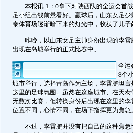
本报讯 1：0拿下对陕西队的全运会首战
足小组出线前景看好。赢球后，山东女足少
泰体育场逐渐暗下来的灯光中，收获了儿子
昨晚，以山东女足主帅身份出现的李霄
出现在岛城举行的正式比赛中。
全运
3个
城市举行，选择青岛作为主场，李霄鹏坦言
这里的足球氛围。虽然在这座城市、在天泰
无数次比赛，但转换身份后出现在这里的李
位置不同，心情不同，在场下指挥更为焦急
不过，李霄鹏并没有把自己的这种焦急