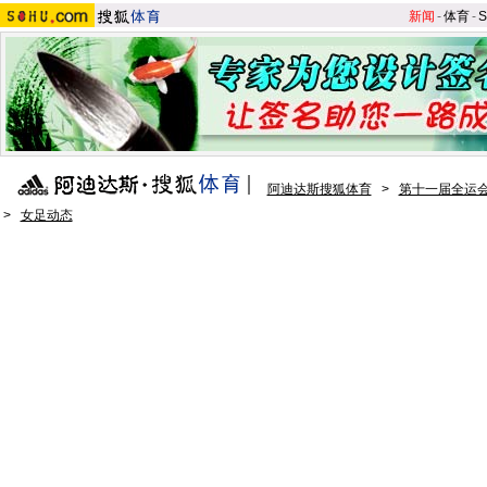
新闻
-
体育
-
S
阿迪达斯搜狐体育
>
第十一届全运会
>
女足动态