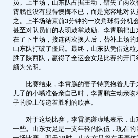
员。上半场，山东队占据主动，错失了两次
霄鹏也没有显得懊悔不已，而是宽容地对队
之。上半场结束前3分钟的一次角球得分机
甚至对队员们的表现鼓掌鼓励。李霄鹏把山
在了下半场，接连两次换人后，替补上场的1
山东队打破了僵局。最终，山东队凭借这粒入
胜了陕西队，赢得了全运会女足比赛的开门
颇为光明。
比赛结束，李霄鹏的妻子特意抱着儿子
儿子的小嘴准备亲自己时，李霄鹏主动亲吻
子的脸上传递着胜利的欣喜。
对于这场比赛，李霄鹏谦虚地表示，山
一些。山东女足是一支年轻的队伍，现在的