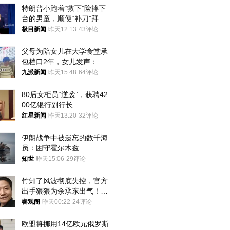
特朗普小跑着“救下”险摔下
台的男童，顺便“补刀”拜
登：“我可不想他像拜登一
极目新闻
昨天12:13
43评论
样摔下来”
父母为陪女儿在大学食堂承
包档口2年，女儿发声：初
衷是为了陪伴，毕业后将不
九派新闻
昨天15:48
64评论
再营业
80后女柜员“逆袭”，获聘42
00亿银行副行长
红星新闻
昨天13:20
32评论
伊朗战争中被遗忘的数千海
员：困守霍尔木兹
知世
昨天15:06
29评论
竹知了风波彻底失控，官方
出手狠狠为余承东出气！雷
军果然没说错
睿观阁
昨天00:22
24评论
欧盟将挪用14亿欧元俄罗斯