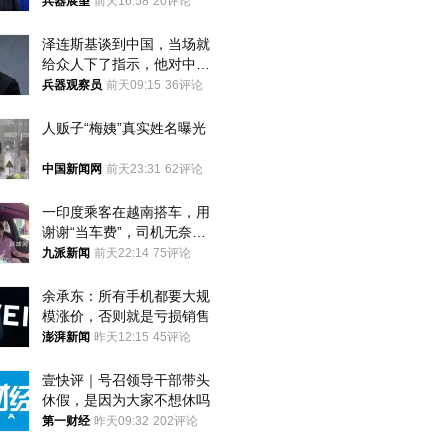
林肯措辞变了
兵器展望
前天16:58
20评论
泽连斯基谈到中国，当场就
给众人下了指示，他对中国
和中乌关系，显然又有了新
兵器观察员
前天09:15
36评论
的想法
人贩子“梅姨”真实姓名曝光
中国新闻网
前天23:31
62评论
一印度乘客在越南搭车，用
谢谢“当车费”，司机无奈发
笑；印度网友：不代表印度
九派新闻
前天22:14
75评论
人
余承东：所有手机都要大规
模涨价，否则就是亏损销售
澎湃新闻
昨天12:15
45评论
壹快评｜号召领导干部带头
休假，是因为大家不想休吗
第一财经
昨天09:32
202评论