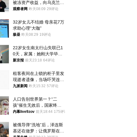
被冻资产收益，向乌克兰提
供援助
观察者网
昨天08:09
29评论
32岁女儿不结婚 母亲花7万
求助心理“大咖”
极昼
昨天08:29
19评论
22岁女生南太行山失联已1
0天，家属：她刚大学毕业
想到山里旅行
新京报
前天23:18
64评论
租客夜间在上锁的柜子里发
现逝者遗像，当场吓哭连夜
搬离，房东退还押金
九派新闻
昨天15:32
57评论
人口告别世界第一？“二
孩”催生无效后，国家终于
向住房出手了！
内幕live9zov
前天18:44
175评论
被俄导弹“洗地”后，泽连斯
基还在做梦：让俄罗斯在冬