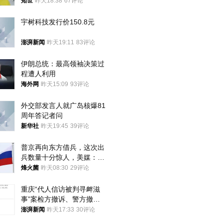
知世
昨天18:38
67评论
宇树科技发行价150.8元
澎湃新闻
昨天19:11
83评论
伊朗总统：最高领袖决策过
程遭人利用
海外网
昨天15:09
93评论
外交部发言人就广岛核爆81
周年答记者问
新华社
昨天19:45
39评论
普京再向东方借兵，这次出
兵数量十分惊人，美媒：俄
朝要动真格？
烽火菌
昨天08:30
29评论
重庆“代人信访被判寻衅滋
事”案检方撤诉、警方撤
案，两被告人获国赔
澎湃新闻
昨天17:33
30评论