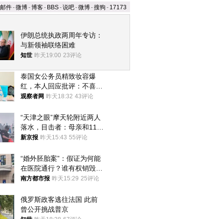
邮件
-
微博
-
博客
-
BBS
-
说吧
-
微博
-
搜狗
-
17173
伊朗总统执政两周年专访：
与新领袖联络困难
知世
昨天19:00
23评论
泰国女公务员精致妆容爆
红，本人回应批评：不喜欢
就别看
观察者网
昨天18:32
43评论
“天津之眼”摩天轮附近两人
落水，目击者：母亲和11岁
儿子先后被打捞上岸
新京报
昨天15:43
55评论
“婚外胚胎案”：假证为何能
在医院通行？谁有权销毁胚
胎？
南方都市报
昨天15:29
25评论
俄罗斯政客逃往法国 此前
曾公开挑战普京