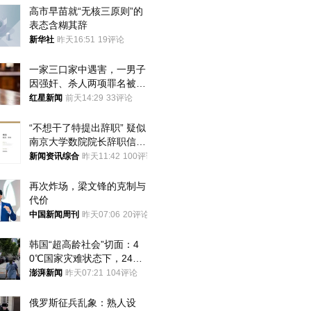
高市早苗就“无核三原则”的
表态含糊其辞
新华社
昨天16:51
19评论
一家三口家中遇害，一男子
因强奸、杀人两项罪名被判
死缓 最高检介入后改判无
红星新闻
前天14:29
33评论
罪
“不想干了特提出辞职” 疑似
南京大学数院院长辞职信流
传 院方回应
新闻资讯综合
昨天11:42
100评论
再次炸场，梁文锋的克制与
代价
中国新闻周刊
昨天07:06
20评论
韩国“超高龄社会”切面：4
0℃国家灾难状态下，2400
名首尔老人还在巷子里收废
澎湃新闻
昨天07:21
104评论
纸
俄罗斯征兵乱象：熟人设