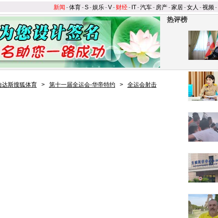
新闻
-
体育
-
S
-
娱乐
-
V
-
财经
-
IT
-
汽车
-
房产
-
家居
-
女人
-
视频
-
热评榜
迪达斯搜狐体育
>
第十一届全运会-华帝特约
>
全运会射击