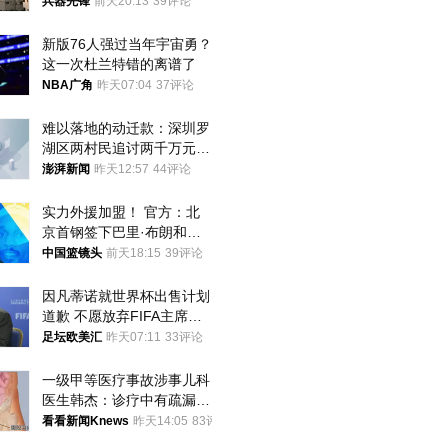
季前求和？
兵器先锋
前天20:13
39评论
新版76人强过当年宇宙勇？
这一次杜兰特错的离谱了
NBA广角
昨天07:04
37评论
难以落地的动迁款：深圳罗
湖区两村民追讨两千万元动
迁款八年未果
澎湃新闻
昨天12:57
44评论
实力外援加盟！ 官方：北
京首钢签下巴里·布朗和桑
普森
中国篮镜头
前天18:15
39评论
因凡蒂诺就世界杯出售计划
道歉 不愿放弃FIFA主席职
位
足坛欧美汇
昨天07:11
33评论
一级甲等医疗事故涉事儿科
医生韩杰：诊疗中有疏漏，
我认错，但不能认罪
看看新闻Knews
昨天14:05
83评论