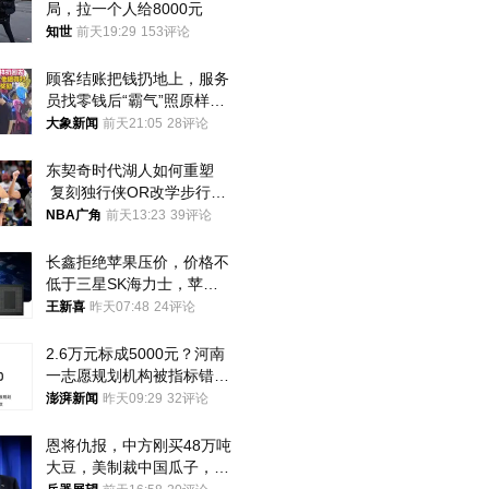
局，拉一个人给8000元
知世
前天19:29
153评论
顾客结账把钱扔地上，服务
员找零钱后“霸气”照原样扔
回去
大象新闻
前天21:05
28评论
东契奇时代湖人如何重塑
 复刻独行侠OR改学步行
者？
NBA广角
前天13:23
39评论
长鑫拒绝苹果压价，价格不
低于三星SK海力士，苹果
失去了议价权
王新喜
昨天07:48
24评论
2.6万元标成5000元？河南
一志愿规划机构被指标错学
费致考生复读
澎湃新闻
昨天09:29
32评论
恩将仇报，中方刚买48万吨
大豆，美制裁中国瓜子，布