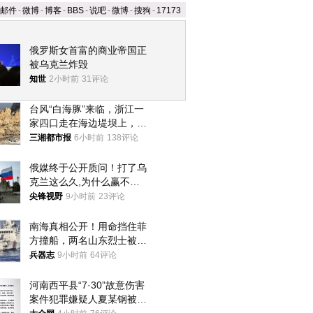
邮件
-
微博
-
博客
-
BBS
-
说吧
-
微博
-
搜狗
-
17173
俄罗斯女首富的商业帝国正
被乌克兰炸毁
知世
2小时前
31评论
台风“白海豚”来临，浙江一
家四口走在海边堤坝上，其
中9岁男孩被巨浪卷入海
三湘都市报
6小时前
138评论
中，搜救仍在进行
俄媒终于公开质问！打了乌
克兰这么久,为什么赢不了?
答案令人沉默
尖锋视野
9小时前
23评论
南海真相公开！用命挡住菲
方撞船，两名山东烈士被授
武警最高荣誉
兵器志
9小时前
64评论
河南西平县“7·30”故意伤害
案件犯罪嫌疑人夏某钢被抓