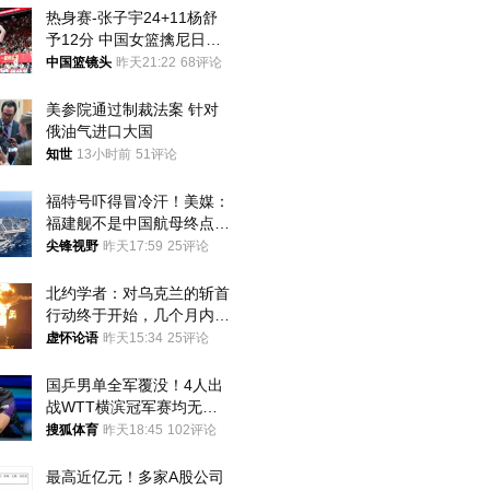
热身赛-张子宇24+11杨舒
予12分 中国女篮擒尼日利
亚
中国篮镜头
昨天21:22
68评论
美参院通过制裁法案 针对
俄油气进口大国
知世
13小时前
51评论
福特号吓得冒冷汗！美媒：
福建舰不是中国航母终点，
而是新起点！
尖锋视野
昨天17:59
25评论
北约学者：对乌克兰的斩首
行动终于开始，几个月内乌
将投降
虚怀论语
昨天15:34
25评论
国乒男单全军覆没！4人出
战WTT横滨冠军赛均无缘
八强
搜狐体育
昨天18:45
102评论
最高近亿元！多家A股公司