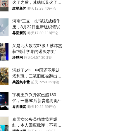
火了之后，其糖纸又火了！
海外博主盛赞：平面设计经
红星新闻
昨天12:28
40评论
典之作
河南“三支一扶”笔试成绩作
废，8月22日重新组织笔试
界面新闻
昨天17:30
118评论
又是北大数院07级！苏炜杰
获“统计学界的诺贝尔奖”
环球网
昨天14:57
30评论
沉默了5年，中国还不承认
塔利班，三笔旧账被翻出，
最大风险出现
兵器集中营
前天15:53
29评论
宇树王兴兴身家已超180
亿，一批90后新贵也将诞生
界面新闻
昨天10:22
59评论
泰国女公务员精致妆容爆
红，本人回应批评：不喜欢