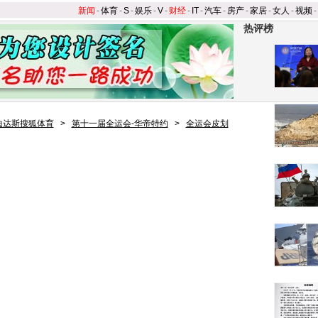
新闻
-
体育
-
S
-
娱乐
-
V
-
财经
-
IT
-
汽车
-
房产
-
家居
-
女人
-
视频
-
热评榜
迪达斯搜狐体育
>
第十一届全运会-华帝特约
>
全运会皮划