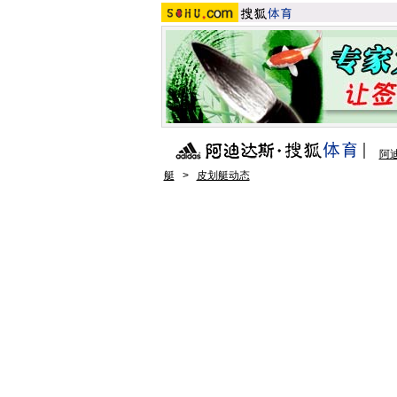
阿
艇
>
皮划艇动态