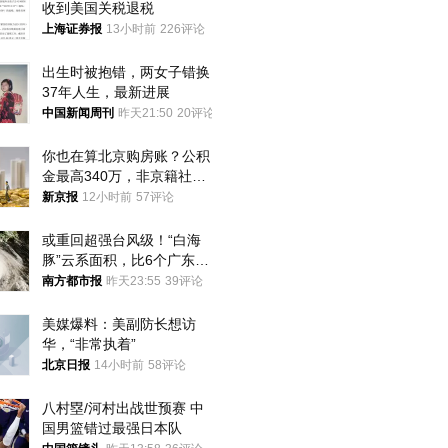
收到美国关税退税
上海证券报
13小时前
226评论
出生时被抱错，两女子错换
37年人生，最新进展
中国新闻周刊
昨天21:50
20评论
你也在算北京购房账？公积
金最高340万，非京籍社保
1年
新京报
12小时前
57评论
或重回超强台风级！“白海
豚”云系面积，比6个广东还
大！深圳官方：注意这件事
南方都市报
昨天23:55
39评论
美媒爆料：美副防长想访
华，“非常执着”
北京日报
14小时前
58评论
八村塁/河村出战世预赛 中
国男篮错过最强日本队