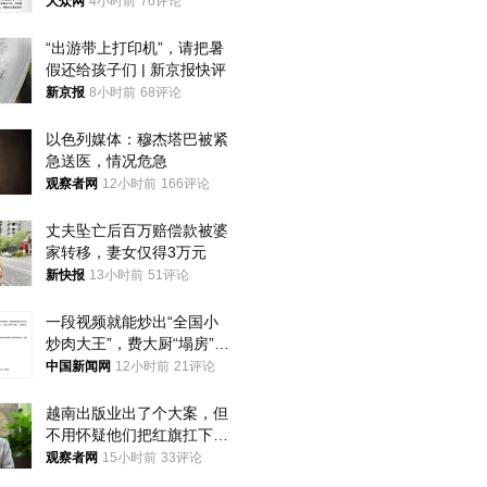
获
大众网
4小时前
76评论
“出游带上打印机”，请把暑
假还给孩子们 | 新京报快评
新京报
8小时前
68评论
以色列媒体：穆杰塔巴被紧
急送医，情况危急
观察者网
12小时前
166评论
丈夫坠亡后百万赔偿款被婆
家转移，妻女仅得3万元
新快报
13小时前
51评论
一段视频就能炒出“全国小
炒肉大王”，费大厨“塌房”了
吗？
中国新闻网
12小时前
21评论
越南出版业出了个大案，但
不用怀疑他们把红旗扛下去
的决心
观察者网
15小时前
33评论