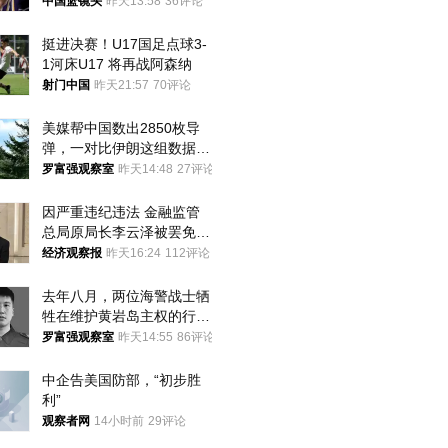
中国篮镜头
昨天13:58
36评论
挺进决赛！U17国足点球3-
1河床U17 将再战阿森纳
射门中国
昨天21:57
70评论
美媒帮中国数出2850枚导
弹，一对比伊朗这组数据，
发现出大事了
罗富强观察室
昨天14:48
27评论
因严重违纪违法 金融监管
总局原局长李云泽被罢免全
国人大代表
经济观察报
昨天16:24
112评论
去年八月，两位海警战士牺
牲在维护黄岩岛主权的行动
中
罗富强观察室
昨天14:55
86评论
中企告美国防部，“初步胜
利”
观察者网
14小时前
29评论