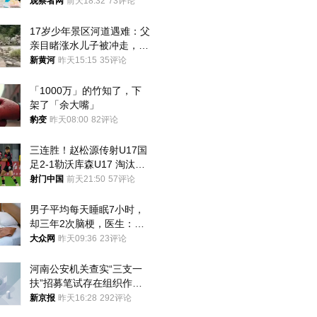
就别看
观察者网
前天18:32
73评论
17岁少年景区河道遇难：父
亲目睹涨水儿子被冲走，当
地排除上游泄洪，家属盼厘
新黄河
昨天15:15
35评论
清责任
「1000万」的竹知了，下
架了「余大嘴」
豹变
昨天08:00
82评论
三连胜！赵松源传射U17国
足2-1勒沃库森U17 淘汰赛
将战河床
射门中国
前天21:50
57评论
男子平均每天睡眠7小时，
却三年2次脑梗，医生：这
样睡觉更伤身
大众网
昨天09:36
23评论
河南公安机关查实“三支一
扶”招募笔试存在组织作弊
犯罪行为
新京报
昨天16:28
292评论