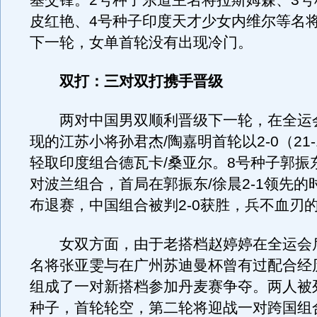
基交锋。2号种子东道主名将拉斯姆森、3号
皮红艳、4号种子印度天才少女内维尔等名
下一轮，女单首轮没有出现冷门。
双打：三对双打携手晋级
两对中国男双顺利晋级下一轮，在全运
现的江苏小将孙君杰/陶嘉明首轮以2-0（21-1
轻取印度组合德瓦卡/桑亚尔。8号种子郭振
对波兰组合，首局在郭振东/徐晨2-1领先的
布退赛，中国组合被判2-0获胜，兵不血刃
女双方面，由于老搭档赵婷婷在全运会
名将张亚雯与在广州苏迪曼杯曾有过配合经
组成了一对新搭档参加丹麦赛争夺。两人被
种子，首轮轮空，第二轮将迎战一对跨国组