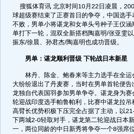
搜狐体育讯 北京时间10月22日凌晨，20
球超级赛结束了正赛首日的争夺，中国选手
不败，男单小将谌龙和女单头号种子王仪涵
单打下一轮，混双全新搭档陶嘉明/张亚雯
振东/徐晨、孙君杰/陶嘉明也成功晋级。
男单：谌龙顺利晋级 下轮战日本新星
林丹、陈金、鲍春来等主力选手在全运
大纷纷退出了丹麦赛，当时在男单首轮便告
龙独自代表国羽参加男单争夺。谌龙身为赛
轮迎战印度选手帕鲁帕利，比赛中谌龙拉吊
高臂长优势积极下压完全占据了主动，以21-10
下两城2-0轻取对手，谌龙第二轮迎战日本
一，两位同龄的中日新秀将争夺一个8强席