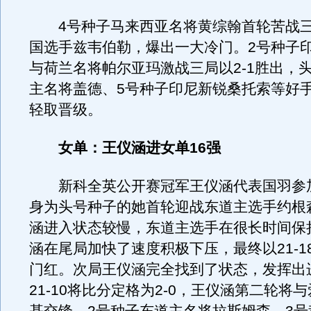
4号种子马来西亚名将黄综翰首轮苦战三局
国选手兹韦伯勒，爆出一大冷门。2号种子
与荷兰名将帕尔亚玛激战三局以2-1胜出，
主名将盖德、5号种子印尼新锐桑托索等好手
轻取晋级。
女单：王仪涵进女单16强
新科全英公开赛冠军王仪涵代表国羽参
身为头号种子的她首轮迎战东道主选手约根
涵进入状态较慢，东道主选手在很长时间保
涵在尾局加快了速度积极下压，最终以21-1
门红。次局王仪涵完全找到了状态，发挥出
21-10将比分定格为2-0，王仪涵第二轮将