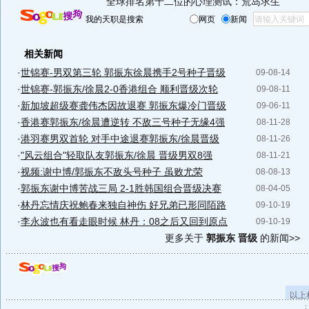
全球排名第十二位的心理测试：荒岛求生
我的天职是搜索
网页
新闻
相关新闻
·
世锦赛-男双第三轮 郭振东徐晨携手2号种子晋级
09-08-14
·
世锦赛-郭振东/徐晨2-0香港组合 顺利晋级次轮
09-08-11
·
新加坡超级赛龚伟杰因故退赛 郭振东爆冷门晋级
09-06-11
·
香港赛郭振东/徐晨遭逆转 不敌三号种子无缘4强
08-11-28
·
港羽赛男双首轮 对手中途退赛郭振东/徐晨晋级
08-11-26
·
"风云组合"轻取队友郭振东/徐晨 晋级男双8强
08-11-21
·
视频:谢中博/郭振东不敌头号种子 虽败尤荣
08-08-13
·
郭振东谢中博苦战三局 2-1胜韩国组合晋级决赛
08-04-05
·
林丹忘情庆祝鲍春来独自神伤 好兄弟已形同陌路
09-10-19
·
李永波也有看走眼时候 林丹：08之后又回到原点
09-10-19
更多关于
郭振东 晋级
的新闻>>
以上