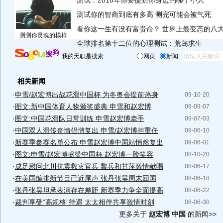
测试：2010年你要提防你身边的哪个小人
测试你的智商到底有多高 测完可能会被气死
看你这一生有没有富贵命？
世界上最变态的八
测测你灵魂的模样
全球排名第十二位的心理测试：荒岛求生
我的天职是搜索
网页
新闻
相关新闻
·
申雪/赵宏博出战花滑中国杯 为冬奥会提前热身
09-10-20
·
图文:新中国体育人物颁奖盛典 申雪和赵宏博
09-09-07
·
图文:中国花滑队日常训练 申雪赵宏博牵手
09-07-03
·
中国双人滑传奇情侣悄复出 申雪/赵宏博担重任
09-06-10
·
新赛季参赛名单公布 申雪赵宏博中国站悄然复出
09-06-01
·
图文:申雪/赵宏博盛赞中国杯 赵宏博一脸笑容
08-10-20
·
成足慰问北川抗震救灾官兵 黎兵和甘萍激情献唱
08-06-17
·
在美国编排新节目已近尾声 张丹张昊周末回国
08-06-18
·
张丹张昊坦承表演存在差距 新赛季力争全面提高
08-06-22
·
裁判享受“高规格”待遇 太太相伴共享激情时刻
08-06-30
更多关于
赵宏博 中国
的新闻>>