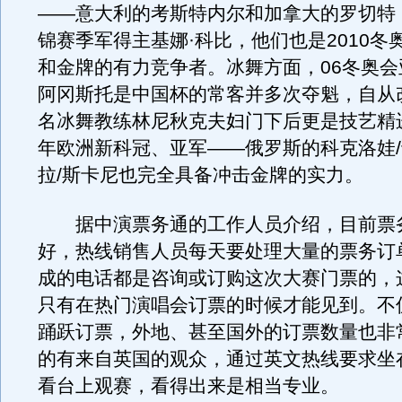
——意大利的考斯特内尔和加拿大的罗切特，
锦赛季军得主基娜·科比，他们也是2010冬
和金牌的有力竞争者。冰舞方面，06冬奥会
阿冈斯托是中国杯的常客并多次夺魁，自从
名冰舞教练林尼秋克夫妇门下后更是技艺精进
年欧洲新科冠、亚军——俄罗斯的科克洛娃
拉/斯卡尼也完全具备冲击金牌的实力。
据中演票务通的工作人员介绍，目前票
好，热线销售人员每天要处理大量的票务订
成的电话都是咨询或订购这次大赛门票的，
只有在热门演唱会订票的时候才能见到。不
踊跃订票，外地、甚至国外的订票数量也非
的有来自英国的观众，通过英文热线要求坐
看台上观赛，看得出来是相当专业。