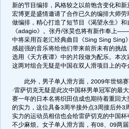
新的节目编排，风格较之以前饱含变化和新
宏博更是盛情邀请了合作已久的编排大师劳
做编排，精心打造了短节目《渴望永生》和
《adagio》。张丹/张昊也将有新作奉上—
中将采用百老汇经典曲目《Sing Sing Sin
感超强的音乐将给他们带来前所未有的挑战
选用《天方夜谭》中的片段做为配乐。本次
这两对组合无疑是中国在双人滑项目上的夺
此外，男子单人滑方面，2009年世锦赛
·雷萨切克无疑是此次中国杯男单冠军的最
赛一年的日本名将织田信成也期待着重回大
的实力，这位具备3周半接外点3周接后外3
实力的运动员相信也会给雷萨切克的中国杯
不少麻烦。女子单人滑方面，有08、09两