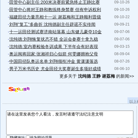
·
田管中心副主任:200米决赛前紧急终止王静比赛
09-10-26
·
田管中心将对王静和教练终身禁赛 但有申诉权利
09-10-26
·
福建田径力量亮相十一运 谢荔梅和王静顺利晋级
09-10-22
·
刘翔"复工"多曲折 沈纯德副主任辟谣不实传闻
09-09-21
·
十一运田径测试赛济南站落幕 山东健儿豪夺10金
09-07-06
·
沈纯德:刘翔恢复状态不错 全运会参赛十拿九稳
09-07-06
·
沈纯德:室内赛检验冬训成果 下半年会有好表现
09-03-15
·
奥运闽将回家:张湘祥归心似箭 何雯娜拥抱父母
08-09-04
·
中国田径队奥运名单:刘翔领衔冲金 黄潇潇落选
08-07-26
·
男子万米书历史 尤金田径大奖赛诞生多项好成绩
08-06-10
更多关于
沈纯德 王静 谢荔梅
的新闻>>
以上
隐藏地址
设为辩论话题