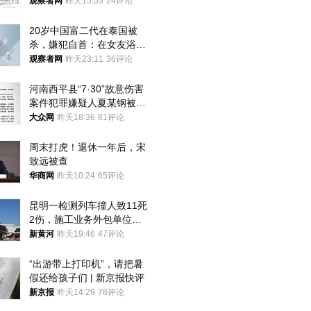
观察者网
昨天15:53
24评论
20岁中国富二代在泰国被
杀，嫌犯自首：在女友浴室
看到他
观察者网
昨天23:11
36评论
河南西平县“7·30”故意伤害
案件犯罪嫌疑人夏某钢被抓
获
大众网
昨天18:36
81评论
周末打虎！退休一年后，宋
致远被查
华商网
昨天10:24
65评论
昆明一检测列车撞人致11死
2伤，施工业务外包单位被
罚1.5万元，国铁昆明局被
新黄河
昨天19:46
47评论
罚300万元
“出游带上打印机”，请把暑
假还给孩子们 | 新京报快评
新京报
昨天14:29
78评论