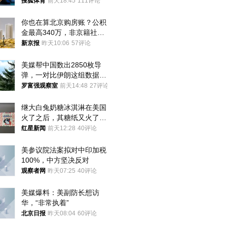
八强
搜狐体育
前天18:45
111评论
你也在算北京购房账？公积
金最高340万，非京籍社保
1年
新京报
昨天10:06
57评论
美媒帮中国数出2850枚导
弹，一对比伊朗这组数据，
发现出大事了
罗富强观察室
前天14:48
27评论
继大白兔奶糖冰淇淋在美国
火了之后，其糖纸又火了！
海外博主盛赞：平面设计经
红星新闻
前天12:28
40评论
典之作
美参议院法案拟对中印加税
100%，中方坚决反对
观察者网
昨天07:25
40评论
美媒爆料：美副防长想访
华，“非常执着”
北京日报
昨天08:04
60评论