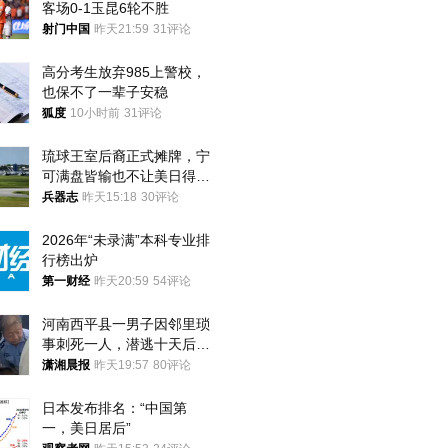
客场0-1玉昆6轮不胜
射门中国
昨天21:59
31评论
高分考生放弃985上警校，
也保不了一辈子安稳
狐度
10小时前
31评论
琉球王室后裔正式摊牌，宁
可满盘皆输也不让美日得
逞，中国成关键
兵器志
昨天15:18
30评论
2026年“未录满”本科专业排
行榜出炉
第一财经
昨天20:59
54评论
河南西平县一男子因邻里琐
事刺死一人，潜逃十天后在
十多公里外一片玉米地里落
潇湘晨报
昨天19:57
80评论
网
日本发布排名：“中国第
一，美日居后”