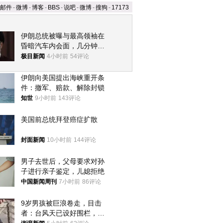
邮件
-
微博
-
博客
-
BBS
-
说吧
-
微博
-
搜狗
-
17173
伊朗总统被曝与最高领袖在
昏暗汽车内会面，几分钟里
只能靠声音交谈难辨真假
极目新闻
4小时前
54评论
伊朗向美国提出海峡重开条
件：撤军、赔款、解除封锁
知世
9小时前
143评论
美国前总统拜登癌症扩散
封面新闻
10小时前
144评论
男子去世后，父母要求对孙
子进行亲子鉴定，儿媳拒绝
中国新闻周刊
7小时前
86评论
9岁男孩被巨浪卷走，目击
者：台风天已设好围栏，一