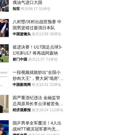
俄油气进口大国
知世
昨天09:17
51评论
八村塁/河村出战世预赛 中
国男篮错过最强日本队
中国篮镜头
前天13:58
36评论
挺进决赛！U17国足点球3-
1河床U17 将再战阿森纳
射门中国
前天21:57
71评论
一段视频就能炒出“全国小
炒肉大王”，费大厨“塌房”了
吗？
中国新闻网
昨天10:21
22评论
因严重违纪违法 金融监管
总局原局长李云泽被罢免全
国人大代表
经济观察报
前天16:24
112评论
国乒男单全军覆没！4人出
战WTT横滨冠军赛均无缘