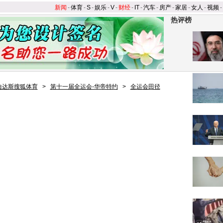
新闻
-
体育
-
S
-
娱乐
-
V
-
财经
-
IT
-
汽车
-
房产
-
家居
-
女人
-
视频
-
热评榜
迪达斯搜狐体育
>
第十一届全运会-华帝特约
>
全运会田径