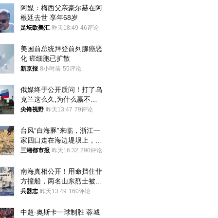
阿媒：梅西父亲豪尔赫在阿
根廷去世 享年68岁
足坛欧美汇
昨天18:49
46评论
美国前总统拜登前列腺癌恶
化 癌细胞已扩散
新京报
8小时前
55评论
俄媒终于公开质问！打了乌
克兰这么久,为什么赢不了?
答案令人沉默
尖锋视野
昨天13:47
79评论
台风“白海豚”来临，浙江一
家四口走在海边堤坝上，其
中9岁男孩被巨浪卷入海
三湘都市报
昨天16:32
290评论
中，搜救仍在进行
南海真相公开！用命挡住菲
方撞船，两名山东烈士被授
武警最高荣誉
兵器志
昨天13:49
160评论
中超-奥斯卡一球制胜 蓉城