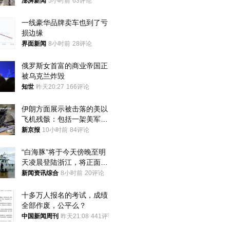
家四口翻入时保安曾喊话劝
澎湃新闻
5小时前
63评论
阻
一线豪华品牌卖车也到了亏
损边缘
界面新闻
8小时前
28评论
俄罗斯女首富的商业帝国正
被乌克兰炸毁
知世
昨天20:27
166评论
伊朗方面展示被击落的美以
飞机残骸：包括一架美军F-
15战斗机残骸以及多架无人
新京报
10小时前
84评论
机等
“白海豚”将于今天傍晚至明
天凌晨登陆浙江，将正面袭
击、贯穿浙江
新闻资讯综合
8小时前
20评论
十多万人报名的考试，成绩
全部作废，公平么？
中国新闻周刊
昨天21:08
441评论