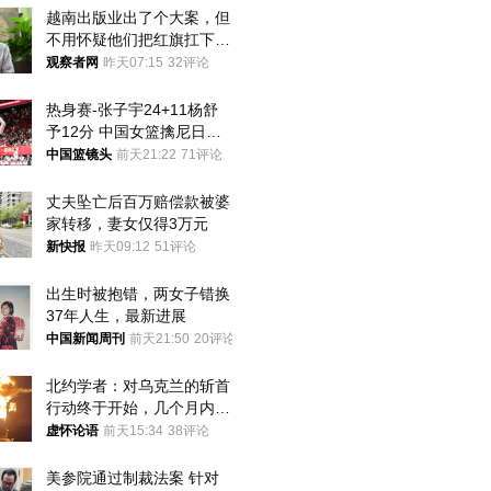
越南出版业出了个大案，但
不用怀疑他们把红旗扛下去
的决心
观察者网
昨天07:15
32评论
热身赛-张子宇24+11杨舒
予12分 中国女篮擒尼日利
亚
中国篮镜头
前天21:22
71评论
丈夫坠亡后百万赔偿款被婆
家转移，妻女仅得3万元
新快报
昨天09:12
51评论
出生时被抱错，两女子错换
37年人生，最新进展
中国新闻周刊
前天21:50
20评论
北约学者：对乌克兰的斩首
行动终于开始，几个月内乌
将投降
虚怀论语
前天15:34
38评论
美参院通过制裁法案 针对