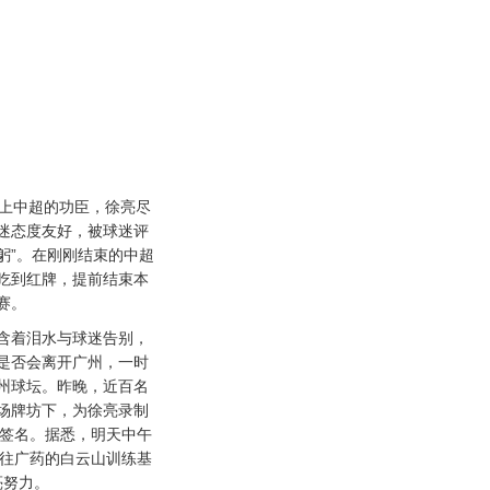
上中超的功臣，徐亮尽
迷态度友好，被球迷评
躬”。在刚刚结束的中超
吃到红牌，提前结束本
赛。
着泪水与球迷告别，
是否会离开广州，一时
州球坛。昨晚，近百名
场牌坊下，为徐亮录制
上签名。据悉，明天中午
送往广药的白云山训练基
亮努力。