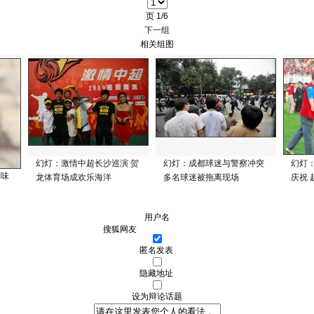
页
1/6
下一组
相关组图
幻灯：激情中超长沙巡演 贺
幻灯：成都球迷与警察冲突
幻灯
湖味
龙体育场成欢乐海洋
多名球迷被拖离现场
庆祝
用户名
匿名发表
隐藏地址
设为辩论话题