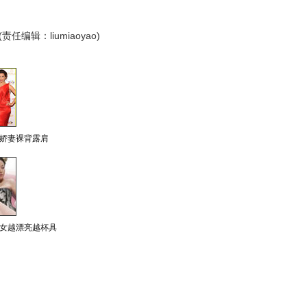
(责任编辑：liumiaoyao)
娇妻裸背露肩
女越漂亮越杯具