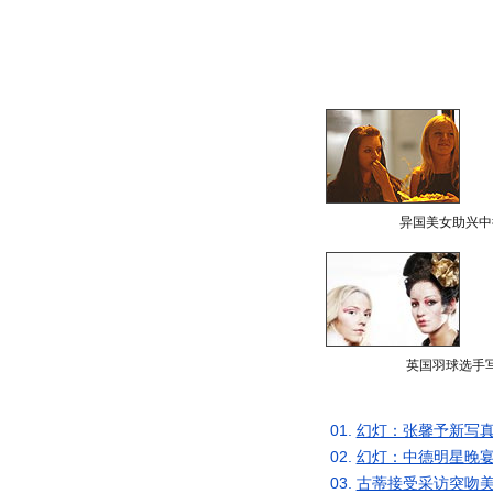
异国美女助兴中
英国羽球选手
01.
幻灯：张馨予新写真
02.
幻灯：中德明星晚宴
03.
古蒂接受采访突吻美