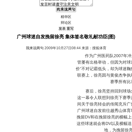
精华区
辩论区
广州球迷自发挽留徐亮 集体签名敬礼献功臣(图)
我来说两句
2009年10月27日08:44 来源：搜狐体育
作为广州医药队2007年冲
管屡有出格举动，但因为对球
价“不对记霸低头，却为球迷鞠
联赛上，徐亮因与黄俊杰争执
赛季所有比
赛后，徐亮坚持回到球场含
这一幕令人联想到徐亮下赛季
间关于徐亮转会的传闻充斥广
广州球迷自发前往越秀山体育
挽留DV和在挽留徐亮的横幅
这些球迷就会将DV以及横幅
地，为挽留徐