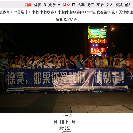
新闻
-
体育
-
S
-
娱乐
-
V
-
财经
-
IT
-
汽车
-
房产
-
家居
-
女人
-
视频
-
邮件
狐体育
>
中国足球
>
中超|中超联赛
>
中超|中超联赛|2009中超联赛第30轮
>
天津泰达
敬礼挽留徐亮
上一组
跳转至：