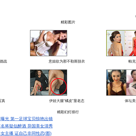
精彩图片
德战
意姐欲为那不勒斯脱衣
帕克
写真
伊娃大腿“橘皮”显老态
体坛美
精彩幻灯排行
曝光 第一足球宝贝惊艳出镜
名将疑似醉酒 异国美女清秀
女主播 证自己非同性恋(图)