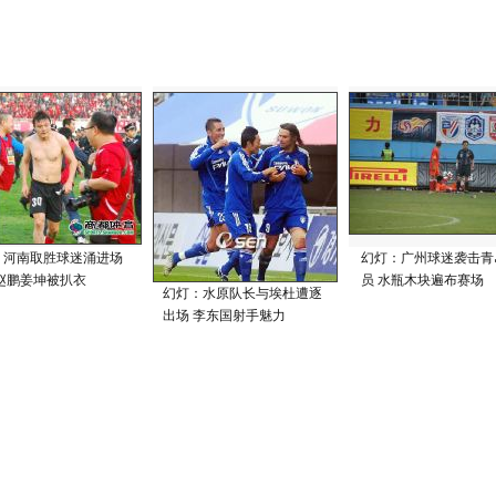
：河南取胜球迷涌进场
幻灯：广州球迷袭击青
 赵鹏姜坤被扒衣
员 水瓶木块遍布赛场
幻灯：水原队长与埃杜遭逐
出场 李东国射手魅力