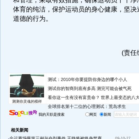
和管理，采取有效措施，确保运动员干干净
体育的纯洁，保护运动员的身心健康，坚决
道德的行为。
(责任
测试：2010年你要提防你身边的哪个小人
测试你的智商到底有多高 测完可能会被气死
看你这一生有没有富贵命？
世界上最变态的八
测测你灵魂的模样
全球排名第十二位的心理测试：荒岛求生
我的天职是搜索
网页
新闻
相关新闻
·
全运赛场曝第三例兴奋剂事件 王静将被终身禁赛
09-10-27