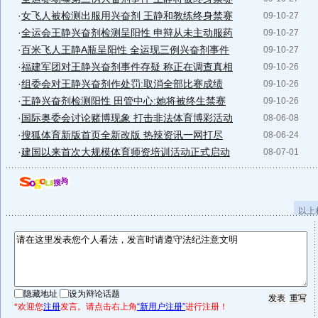
·
女飞人被检测出服用兴奋剂 王静和教练终身禁赛
09-10-27
·
全运会王静兴奋剂检测呈阳性 申辩从未主动服药
09-10-27
·
百米飞人王静A瓶呈阳性 全运现三例兴奋剂事件
09-10-27
·
福建军团对王静兴奋剂事件存疑 称正在调查真相
09-10-26
·
组委会对王静兴奋剂作处罚:取消全部比赛成绩
09-10-26
·
王静兴奋剂检测阳性 田管中心:她将被终生禁赛
09-10-26
·
国际奥委会讨论赌博现象 打击非法体育博彩活动
08-06-08
·
搜狐体育新版首页全新改版 热辣资讯一网打尽
08-06-24
·
建国以来首次大规模体育师资培训活动正式启动
08-07-01
以上
隐藏地址
设为辩论话题
*欢迎您
注册
发言。请点击右上角
“新用户注册”
进行注册！