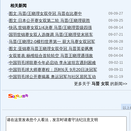
相关新闻
·
图文:马晋/王晓理女双夺冠 马晋在比赛中
09-09-27
·
图文:日本公开赛女双第二轮 马晋/王晓理获胜
09-09-25
·
快讯:世锦赛女双1/4决赛 马晋/王晓理晋级四强
09-08-14
·
国羽世锦赛女双人选微调 马晋/王晓理登末班车
09-07-21
·
马晋/王晓理2-0横扫世界第一 获大马赛女双冠军
09-06-28
·
图文:亚锦赛马晋王晓理女双夺冠 马晋英姿飒爽
09-04-12
·
女双签表:杨维组合首轮轮空 马晋王晓理遇强敌
09-04-04
·
中国羽毛球联赛今年必启动 李永波坦言遇到困难
09-02-11
·
中国羽毛球大师赛赛程：历时6天 9月20日决冠军
09-09-11
·
中国羽毛球公开赛揭幕 奥运冠军与社区居民互动
08-11-19
更多关于
马晋 女双
的新闻>>
以上