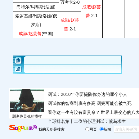
万考卡2-0
尚特尔/玛蒂斯(法国)
成淑/赵芸
蕾
2-1
索罗基娜/维斯洛娃(俄
成淑/赵芸
罗斯)
蕾
2-1
成淑/赵芸蕾
(中国)
测试：2010年你要提防你身边的哪个小人
测试你的智商到底有多高 测完可能会被气死
看你这一生有没有富贵命？
世界上最变态的八
测测你灵魂的模样
全球排名第十二位的心理测试：荒岛求生
我的天职是搜索
网页
新闻