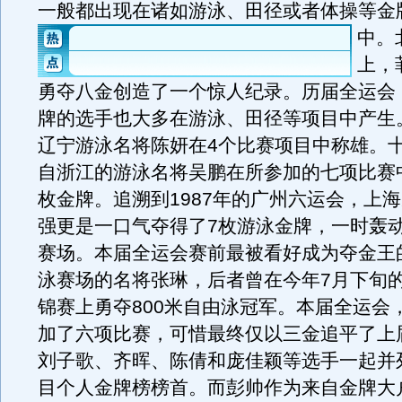
一般都出现在诸如游泳、田径或者体操等金
中。
上，
勇夺八金创造了一个惊人纪录。历届全运会
牌的选手也大多在游泳、田径等项目中产生
辽宁游泳名将陈妍在4个比赛项目中称雄。
自浙江的游泳名将吴鹏在所参加的七项比赛
枚金牌。追溯到1987年的广州六运会，上
强更是一口气夺得了7枚游泳金牌，一时轰
赛场。本届全运会赛前最被看好成为夺金王
泳赛场的名将张琳，后者曾在今年7月下旬
锦赛上勇夺800米自由泳冠军。本届全运会
加了六项比赛，可惜最终仅以三金追平了上
刘子歌、齐晖、陈倩和庞佳颖等选手一起并
目个人金牌榜榜首。而彭帅作为来自金牌大