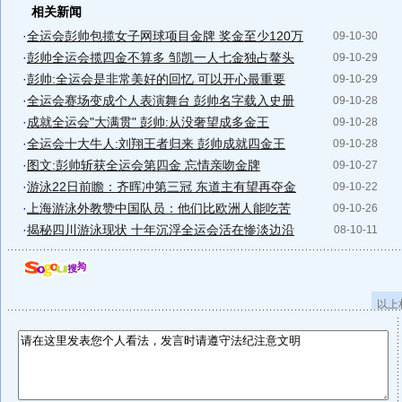
相关新闻
·
全运会彭帅包揽女子网球项目金牌 奖金至少120万
09-10-30
·
彭帅全运会揽四金不算多 邹凯一人七金独占鳌头
09-10-29
·
彭帅:全运会是非常美好的回忆 可以开心最重要
09-10-29
·
全运会赛场变成个人表演舞台 彭帅名字载入史册
09-10-28
·
成就全运会"大满贯" 彭帅:从没奢望成多金王
09-10-28
·
全运会十大牛人:刘翔王者归来 彭帅成就四金王
09-10-28
·
图文:彭帅斩获全运会第四金 忘情亲吻金牌
09-10-27
·
游泳22日前瞻：齐晖冲第三冠 东道主有望再夺金
09-10-22
·
上海游泳外教赞中国队员：他们比欧洲人能吃苦
09-10-26
·
揭秘四川游泳现状 十年沉浮全运会活在惨淡边沿
08-10-11
以上