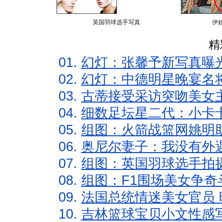
英国羽球选手写真
伊
精
01.
幻灯：张馨予新写真曝
02.
幻灯：中德明星晚宴名
03.
古蒂接受采访突吻美女主
04.
细数足坛星二代：小卡卡
05.
组图：火箭战篮网姚明
06.
奥尼尔妻子：我没有外遇
07.
组图：英国羽球选手拍
08.
组图：F1围场美女争奇
09.
法国总统情迷美女官员 
10.
吉林篮球宝贝小文性感