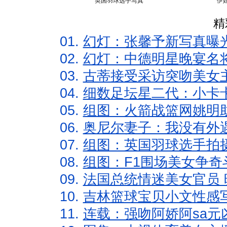
英国羽球选手写真
伊
精
01.
幻灯：张馨予新写真曝
02.
幻灯：中德明星晚宴名
03.
古蒂接受采访突吻美女主
04.
细数足坛星二代：小卡卡
05.
组图：火箭战篮网姚明
06.
奥尼尔妻子：我没有外遇
07.
组图：英国羽球选手拍
08.
组图：F1围场美女争奇
09.
法国总统情迷美女官员 
10.
吉林篮球宝贝小文性感
11.
连载：强吻阿娇阿sa元