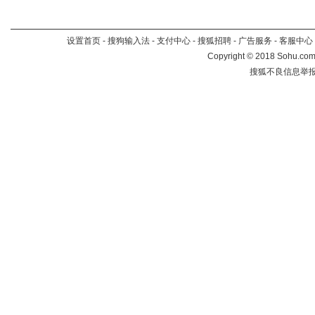
设置首页
-
搜狗输入法
-
支付中心
-
搜狐招聘
-
广告服务
-
客服中心
Copyright
©
2018 Sohu.com 
搜狐不良信息举