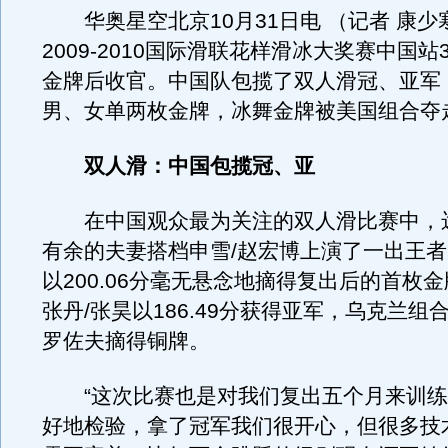
华奥星空北京10月31日电 （记者 康少
2009-2010国际滑联花样滑冰大奖赛中国站
金牌后收官。中国队包揽了双人滑冠、亚军
男、女单两枚金牌，冰舞金牌被美国组合夺
双人滑：中国包揽冠、亚
在中国观众最为关注的双人滑比赛中，
有余的夫妻搭档申雪/赵宏博上演了一出王
以200.06分毫无悬念地摘得复出后的首枚
张丹/张昊以186.49分获得亚军，乌克兰组
罗佐夫摘得铜牌。
“这次比赛也是对我们复出五个月来训练
好地检验，拿了冠军我们很开心，但很多技