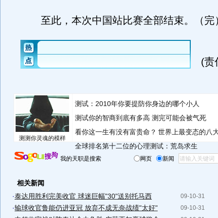
至此，本次中国站比赛全部结束。（完
(
测试：2010年你要提防你身边的哪个小人
测试你的智商到底有多高 测完可能会被气死
看你这一生有没有富贵命？
世界上最变态的八
测测你灵魂的模样
全球排名第十二位的心理测试：荒岛求生
我的天职是搜索
网页
新闻
相关新闻
·
泰达用胜利完美收官 球迷巨幅"30"送别托马西
09-10-31
·
输球收官鲁能仍进亚冠 放弃不成无奈战绩"太好"
09-10-31