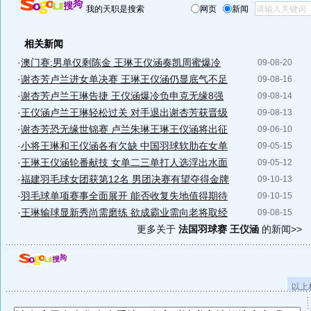
我的天职是搜索
网页
新闻
相关新闻
·
澳门赛:男单仅剩陈金 王琳王仪涵奏凯周蜜爆冷
09-08-20
·
谢杏芳卢兰进女单决赛 王琳王仪涵仍显底气不足
09-08-16
·
谢杏芳卢兰王琳告捷 王仪涵爆冷负申克无缘8强
09-08-14
·
王仪涵卢兰王琳轻松过关 对手退出谢杏芳获晋级
09-08-13
·
谢杏芳恐无缘世锦赛 卢兰朱琳王琳王仪涵将出征
09-06-10
·
小将王琳和王仪涵各有欠缺 中国羽球软肋在女单
09-05-15
·
王琳王仪涵轮番献技 女单二三单打人选浮出水面
09-05-12
·
福建羽毛球女团获第12名 男团决赛有望夺得金牌
09-10-13
·
羽毛球单项赛事全面展开 能否收复失地值得期待
09-10-15
·
王琳输球显新秀尚需磨练 欲成霸业需向老将取经
09-08-15
更多关于
法国羽球赛 王仪涵
的新闻>>
以上