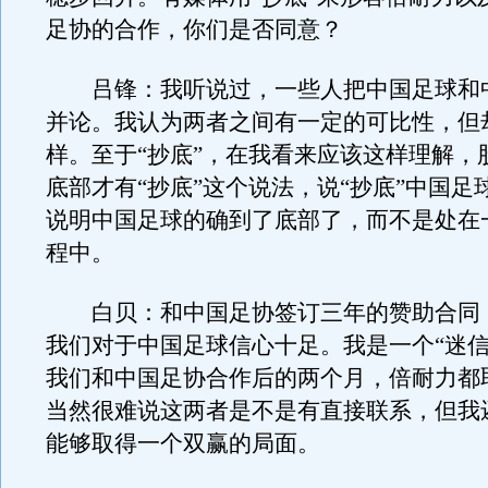
足协的合作，你们是否同意？
吕锋：我听说过，一些人把中国足球和
并论。我认为两者之间有一定的可比性，但
样。至于“抄底”，在我看来应该这样理解，
底部才有“抄底”这个说法，说“抄底”中国足
说明中国足球的确到了底部了，而不是处在
程中。
白贝：和中国足协签订三年的赞助合同
我们对于中国足球信心十足。我是一个“迷信
我们和中国足协合作后的两个月，倍耐力都
当然很难说这两者是不是有直接联系，但我
能够取得一个双赢的局面。