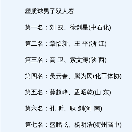
塑质球男子双人赛
第一名：刘 戎、徐剑星(中石化)
第二名：章怡新、王 平(浙 江)
第三名：高 卫、索文涛(陕 西)
第四名：吴云春、腾为民(化工体协)
第五名：薛超峰、孟昭乾(山 东)
第六名：孔 昕、耿 剑(河 南)
第七名：盛鹏飞、杨明浩(衢州高中)