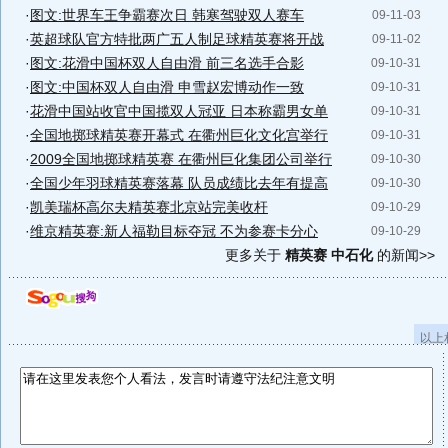
·
图文:世界车王争霸赛次日 韩寒驾驶双人赛车
09-11-03
·
英超球队官方特批两广五人制足球精英赛将开战
09-11-02
·
图文:花滑中国杯双人自由滑 前三名选手合影
09-10-31
·
图文:中国杯双人自由滑 申雪赵宏博动作一致
09-10-31
·
花滑中国站收官中国揽双人冠亚 日本称霸男女单
09-10-31
·
全国地掷球精英赛开幕式 在衢州巨化文化宫举行
09-10-31
·
2009全国地掷球精英赛 在衢州巨化集团公司举行
09-10-30
·
全国少年羽球精英赛落幕 队员成绩比去年有提高
09-10-30
·
凯美瑞杯高尔夫精英赛北京站完美收杆
09-10-29
·
维京精英赛:新人福勒目标夺冠 不为参赛卡分心
09-10-29
更多关于
精英赛 中石化
的新闻>>
以上