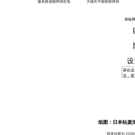
藤美姬遗憾摔倒在地
大辅失平衡狼狈摔倒
设
组图：日本站庞清
我来说两句
200