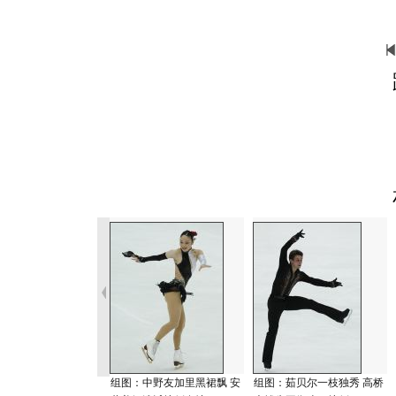
组图：中野友加里黑裙飘 安
组图：茹贝尔一枝独秀 高桥