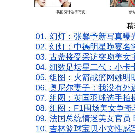
英国羽球选手写真
伊
精
01.
幻灯：张馨予新写真曝
02.
幻灯：中德明星晚宴名
03.
古蒂接受采访突吻美女主
04.
细数足坛星二代：小卡卡
05.
组图：火箭战篮网姚明
06.
奥尼尔妻子：我没有外遇
07.
组图：英国羽球选手拍
08.
组图：F1围场美女争奇
09.
法国总统情迷美女官员 
10.
吉林篮球宝贝小文性感