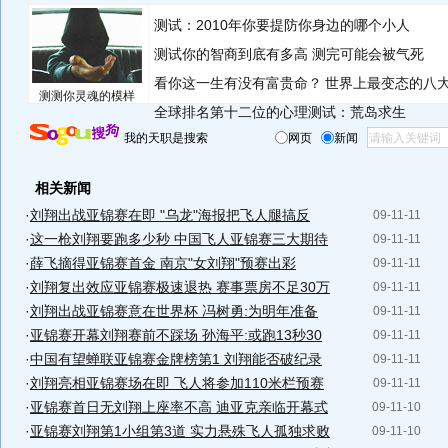
测试：2010年你要提防你身边的哪个小人
测试你的智商到底有多高 测完可能会被气死
看你这一生有没有富贵命？
世界上最变态的八
测测你灵魂的模样
全球排名第十二位的心理测试：荒岛求生
我的天职是搜索
网页
新闻
相关新闻
·
刘翔出战亚锦赛在即 "乌龙"海报把飞人腿搞反
09-11-11
·
这一枪刘翔要跑多少秒 中国飞人亚锦赛三大期待
09-11-11
·
薛飞摘得亚锦赛首金 南京"女刘翔"预赛出彩
09-11-11
·
刘翔复出效应亚锦赛极速退热 赛事票房不足30万
09-11-11
·
刘翔出战亚锦赛意在世界杯 冯树勇:为明年准备
09-11-11
·
亚锦赛开幕刘翔赛前不踩场 孙海平:或跑13秒30
09-11-11
·
中国有望蝉联亚锦赛金牌榜第1 刘翔能否破纪录
09-11-11
·
刘翔亮相亚锦赛场在即 飞人将参加110米栏预赛
09-11-11
·
亚锦赛首日无刘翔上座率不高 迪亚克亲临开幕式
09-11-10
·
亚锦赛刘翔第1小组第3道 实力悬殊飞人孤独求败
09-11-10