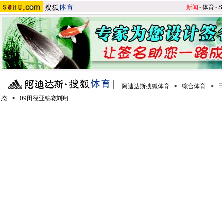
新闻
-
体育
-
S
阿迪达斯搜狐体育
>
综合体育
>
态
>
09田径亚锦赛刘翔