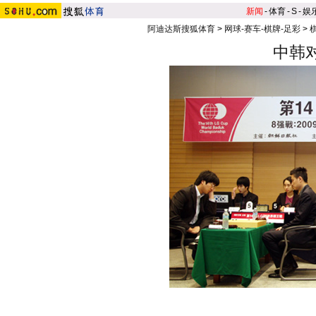
新闻
-
体育
-
S
-
娱
阿迪达斯搜狐体育
>
网球-赛车-棋牌-足彩
>
中韩