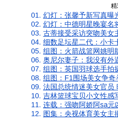
精
01.
幻灯：张馨予新写真曝
02.
幻灯：中德明星晚宴名
03.
古蒂接受采访突吻美女主
04.
细数足坛星二代：小卡卡
05.
组图：火箭战篮网姚明
06.
奥尼尔妻子：我没有外遇
07.
组图：英国羽球选手拍
08.
组图：F1围场美女争奇
09.
法国总统情迷美女官员 
10.
吉林篮球宝贝小文性感
11.
连载：强吻阿娇阿sa元
12.
图集：央视体育美女主