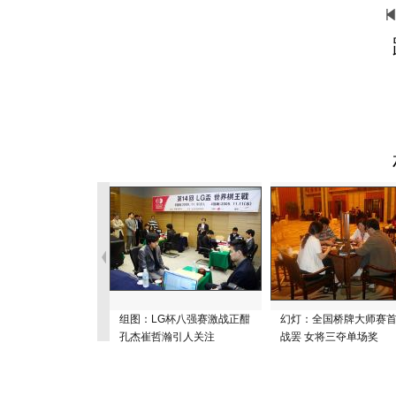
组图：LG杯八强赛激战正酣
幻灯：全国桥牌大师赛
孔杰崔哲瀚引人关注
战罢 女将三夺单场奖