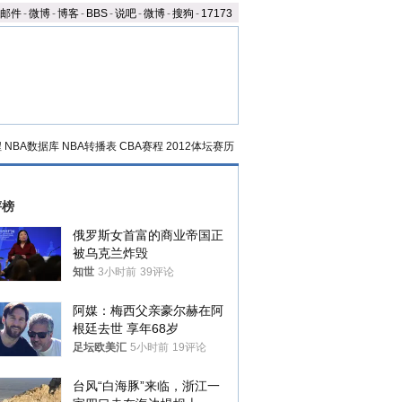
邮件
-
微博
-
博客
-
BBS
-
说吧
-
微博
-
搜狗
-
17173
程
NBA数据库
NBA转播表
CBA赛程
2012体坛赛历
评榜
俄罗斯女首富的商业帝国正
被乌克兰炸毁
知世
3小时前
39评论
阿媒：梅西父亲豪尔赫在阿
根廷去世 享年68岁
足坛欧美汇
5小时前
19评论
台风“白海豚”来临，浙江一