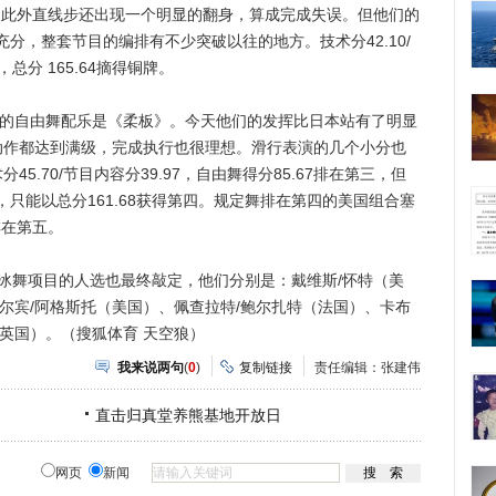
分。此外直线步还出现一个明显的翻身，算成完成失误。但他们的
分，整套节目的编排有不少突破以往的地方。技术分42.10/
，总分 165.64摘得铜牌。
的自由舞配乐是《柔板》。今天他们的发挥比日本站有了明显
动作都达到满级，完成执行也很理想。滑行表演的几个小分也
5.70/节目内容分39.97，自由舞得分85.67排在第三，但
只能以总分161.68获得第四。规定舞排在第四的美国组合塞
排在第五。
舞项目的人选也最终敲定，他们分别是：戴维斯/怀特（美
尔宾/阿格斯托（美国）、佩查拉特/鲍尔扎特（法国）、卡布
英国）。（搜狐体育 天空狼）
我来说两句
(
0
)
复制链接
责任编辑：张建伟
直击归真堂养熊基地开放日
网页
新闻