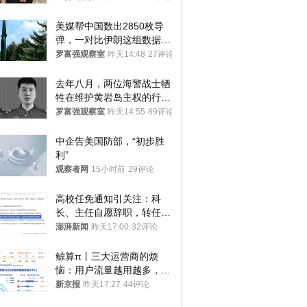
美媒帮中国数出2850枚导
弹，一对比伊朗这组数据，
发现出大事了
罗富强观察室
昨天14:48
27评论
去年八月，两位海警战士牺
牲在维护黄岩岛主权的行动
中
罗富强观察室
昨天14:55
89评论
中企告美国防部，“初步胜
利”
观察者网
15小时前
29评论
高校任免通知引关注：科
长、主任自愿辞职，转任思
政辅导员
澎湃新闻
昨天17:00
32评论
鲸算π丨三大运营商的烦
恼：用户流量越用越多，收
入却越来越少
新京报
昨天17:27
44评论