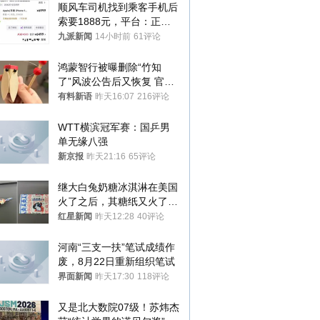
顺风车司机找到乘客手机后
索要1888元，平台：正和
司机沟通协商
九派新闻
14小时前
61评论
鸿蒙智行被曝删除“竹知
了”风波公告后又恢复 官媒
曾力挺：劝华为要大度的，
有料新语
昨天16:07
216评论
你们适不适合？
WTT横滨冠军赛：国乒男
单无缘八强
新京报
昨天21:16
65评论
继大白兔奶糖冰淇淋在美国
火了之后，其糖纸又火了！
海外博主盛赞：平面设计经
红星新闻
昨天12:28
40评论
典之作
河南“三支一扶”笔试成绩作
废，8月22日重新组织笔试
界面新闻
昨天17:30
118评论
又是北大数院07级！苏炜杰