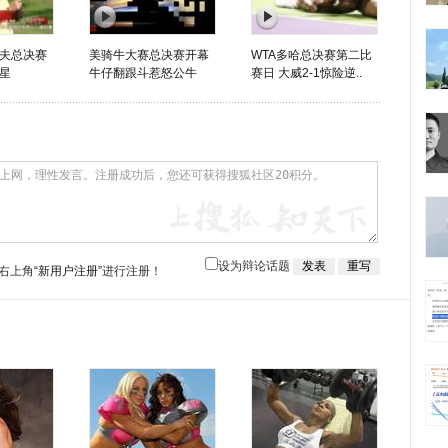
夫总决赛
美骑牛大赛总决赛开幕
WTA多哈总决赛第二比
星
牛仔翻跟斗惹怒公牛
赛日 大威2-1惊险逆..
设为辩论话题
右上角
“新用户注册”
进行注册！