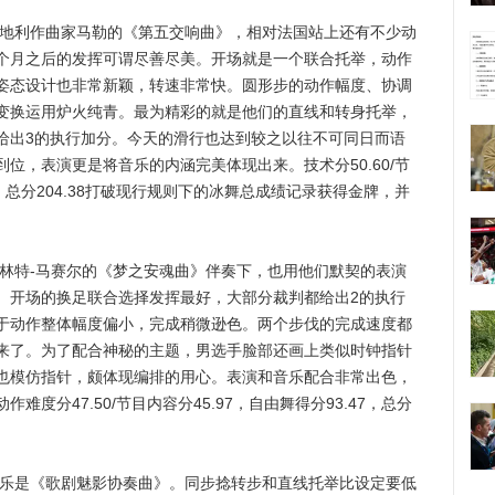
地利作曲家马勒的《第五交响曲》，相对法国站上还有不少动
个月之后的发挥可谓尽善尽美。开场就是一个联合托举，动作
姿态设计也非常新颖，转速非常快。圆形步的动作幅度、协调
变换运用炉火纯青。最为精彩的就是他们的直线和转身托举，
给出3的执行加分。今天的滑行也达到较之以往不可同日而语
位，表演更是将音乐的内涵完美体现出来。技术分50.60/节
12，总分204.38打破现行规则下的冰舞总成绩记录获得金牌，并
特-马赛尔的《梦之安魂曲》伴奏下，也用他们默契的表演
。开场的换足联合选择发挥最好，大部分裁判都给出2的执行
于动作整体幅度偏小，完成稍微逊色。两个步伐的完成速度都
来了。为了配合神秘的主题，男选手脸部还画上类似时钟指针
也模仿指针，颇体现编排的用心。表演和音乐配合非常出色，
度分47.50/节目内容分45.97，自由舞得分93.47，总分
乐是《歌剧魅影协奏曲》。同步捻转步和直线托举比设定要低