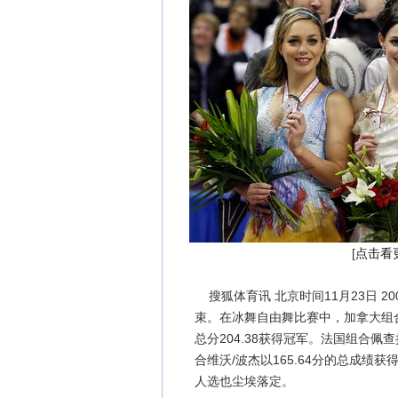
[
点击看
搜狐体育讯 北京时间11月23日 2
束。在冰舞自由舞比赛中，加拿大组合
总分204.38获得冠军。法国组合佩
合维沃/波杰以165.64分的总成绩
人选也尘埃落定。