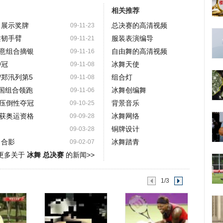
相关推荐
甲展示奖牌
总决赛的高清视频
09-11-23
柔韧手臂
服装表演编导
09-11-21
意组合摘银
自由舞的高清视频
09-11-16
冲冠
冰舞天使
09-11-08
/郑汛列第5
组合灯
09-11-08
美国组合领跑
冰舞创编舞
09-11-06
压倒性夺冠
背景音乐
09-10-25
获奥运资格
冰舞网络
09-09-28
铜牌设计
09-03-28
甲合影
冰舞踏青
09-02-07
更多关于
冰舞 总决赛
的新闻>>
1/3