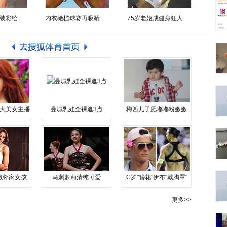
装彩绘
内衣橄榄球赛再吸睛
75岁老妪成健身狂人
大美女主播
曼城乳娃全裸遮3点
梅西儿子肥嘟嘟粉嫩嫩
似邻家女孩
马刺萝莉清纯可爱
C罗"簪花"伊布"戴胸罩"
更多>>