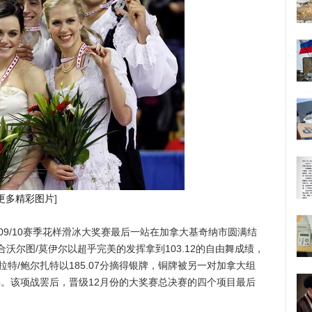
更多精彩图片
]
009/10赛季花样滑冰大奖赛最后一站在加拿大基奇纳市圆满结
沃尔图/莫伊尔以超乎完美的发挥拿到103.12的自由舞成绩，
查拉特/鲍尔扎特以185.07分摘得银牌，铜牌被另一对加拿大组
获得。该项战罢后，晋级12月份的大奖赛总决赛的四个项目最后