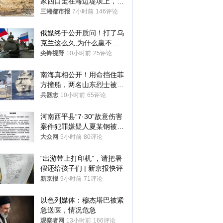
家四口走在海边堤坝上，其
中9岁男孩被巨浪卷入海
三湘都市报
7小时前
146评论
中，搜救仍在进行
俄媒终于公开质问！打了乌
克兰这么久,为什么赢不了?
答案令人沉默
尖锋视野
10小时前
25评论
南海真相公开！用命挡住菲
方撞船，两名山东烈士被授
武警最高荣誉
兵器志
10小时前
65评论
河南西平县“7·30”故意伤害
案件犯罪嫌疑人夏某钢被抓
获
大众网
5小时前
80评论
“出游带上打印机”，请把暑
假还给孩子们 | 新京报快评
新京报
9小时前
71评论
以色列媒体：穆杰塔巴被紧
急送医，情况危急
观察者网
13小时前
166评论