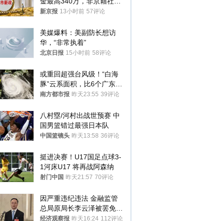
金最高340万，非京籍社保
1年
新京报
13小时前
57评论
美媒爆料：美副防长想访
华，“非常执着”
北京日报
15小时前
58评论
或重回超强台风级！“白海
豚”云系面积，比6个广东还
大！深圳官方：注意这件事
南方都市报
昨天23:55
39评论
八村塁/河村出战世预赛 中
国男篮错过最强日本队
中国篮镜头
昨天13:58
36评论
挺进决赛！U17国足点球3-
1河床U17 将再战阿森纳
射门中国
昨天21:57
70评论
因严重违纪违法 金融监管
总局原局长李云泽被罢免全
国人大代表
经济观察报
昨天16:24
112评论