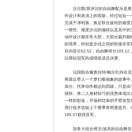
沃尔图/莫伊尔的自由舞配乐是奥
作设计和表演上的瑕疵，经过短短一
完成干净利落。换足联合旋转的难度
一致性、难度步法的编排以及其中的
动作设计都非常大胆，大部分裁判都
的境界，特别是步伐之间的衔接非常到
目内容分52.52，自由舞得分103.
以两站冠军的成绩挺进总决赛。
法国组合佩查拉特/鲍尔扎特在克林
将观众带入一个梦幻般抽象的故事中
加分。托举动作都达到四级，只是由
很快，将二人身材轻巧的优势体现出
一样的彩妆，开场和结束的手臂造型
滑行技术也较上个赛季有明显提升。动作难
185.07获得亚军。
加拿大组合维沃/波杰的自由舞音