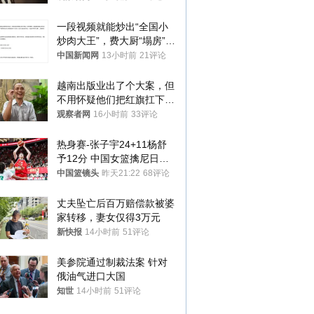
一段视频就能炒出“全国小
炒肉大王”，费大厨“塌房”了
吗？
中国新闻网
13小时前
21评论
越南出版业出了个大案，但
不用怀疑他们把红旗扛下去
的决心
观察者网
16小时前
33评论
热身赛-张子宇24+11杨舒
予12分 中国女篮擒尼日利
亚
中国篮镜头
昨天21:22
68评论
丈夫坠亡后百万赔偿款被婆
家转移，妻女仅得3万元
新快报
14小时前
51评论
美参院通过制裁法案 针对
俄油气进口大国
知世
14小时前
51评论