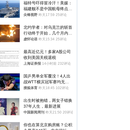
福特号吓得冒冷汗！美媒：
福建舰不是中国航母终点，
而是新起点！
尖锋视野
昨天17:59
25评论
北约学者：对乌克兰的斩首
行动终于开始，几个月内乌
将投降
虚怀论语
昨天15:34
25评论
最高近亿元！多家A股公司
收到美国关税退税
上海证券报
14小时前
232评论
国乒男单全军覆没！4人出
战WTT横滨冠军赛均无缘
八强
搜狐体育
昨天18:45
102评论
出生时被抱错，两女子错换
37年人生，最新进展
中国新闻周刊
昨天21:50
20评论
你也在算北京购房账？公积