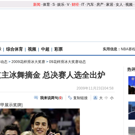
新闻
-
体育
-
S
-
娱乐
-
V
-
财经
-
IT
-
汽车
-
房产
-
家居
-
女人
-
视频
-
际
|
综合体育
|
视频
|
中超
|
彩票
实用信息：
NBA赛
冰动态
>
2009花样滑冰大奖赛
>
09花样滑冰大奖赛动态
热
主冰舞摘金 总决赛人选全出炉
2009年11月23日04:58
我来说两句
(
0
)
复制链接
大
中
小
三甲展示奖牌
]