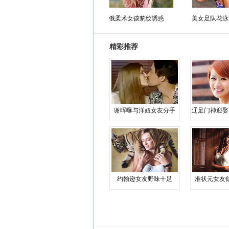
俄柔术女孩豹纹诱惑
美女足队花泳
精彩推荐
谢晖曝与洋妞女友分手
辽足门神迎娶
约翰逊女友野味十足
准状元女友