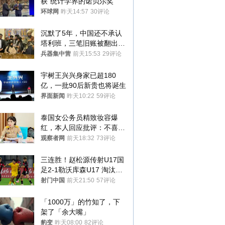
获“统计学界的诺贝尔奖”
环球网
昨天14:57
30评论
沉默了5年，中国还不承认
塔利班，三笔旧账被翻出，
最大风险出现
兵器集中营
前天15:53
29评论
宇树王兴兴身家已超180
亿，一批90后新贵也将诞生
界面新闻
昨天10:22
59评论
泰国女公务员精致妆容爆
红，本人回应批评：不喜欢
就别看
观察者网
前天18:32
73评论
三连胜！赵松源传射U17国
足2-1勒沃库森U17 淘汰赛
将战河床
射门中国
前天21:50
57评论
「1000万」的竹知了，下
架了「余大嘴」
豹变
昨天08:00
82评论