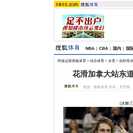
NBA
|
CBA
|
国内
|
国
阿迪达斯搜狐体育
>
综合体育
>
冰雪
>
花样滑
花滑加拿大站东道
来源：
搜狐体育
作者：天空狼
[
冰舞