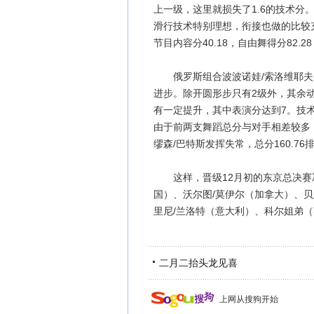
上一级，这里就损失了1.6的技术
滑行技术特别理想，衔接也做的比较充
节目内容分40.18，自由舞得分82.28
俄罗斯组合波波诺娃/索洛维耶夫
进步。除开圆形步只有2级外，其余
有一定提升，其中表演分达到7。技术分4
由于前两支舞蹈总分与对手相差较多，
缪森/巴特斯发挥失常，总分160.76
这样，晋级12月初的东京总决赛冰
国）、沃尔图/莫伊尔（加拿大）、贝
里尼/兰洛特（意大利）、科尔姐弟（
二月二抬头龙见喜
上网从搜狗开始