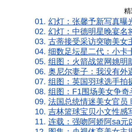
精
01.
幻灯：张馨予新写真曝
02.
幻灯：中德明星晚宴名
03.
古蒂接受采访突吻美女主
04.
细数足坛星二代：小卡卡
05.
组图：火箭战篮网姚明
06.
奥尼尔妻子：我没有外遇
07.
组图：英国羽球选手拍
08.
组图：F1围场美女争奇
09.
法国总统情迷美女官员 
10.
吉林篮球宝贝小文性感
11.
连载：强吻阿娇阿sa元
12.
图集：央视体育美女主