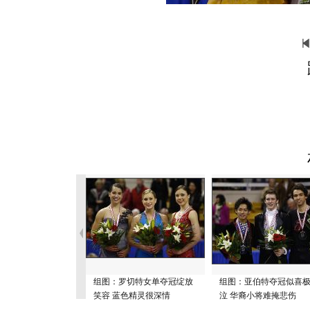
组图：罗切特女单夺冠绽放
组图：亚伯特夺冠似喜
笑容 蓝色精灵很深情
泣 华裔小将难掩悲伤