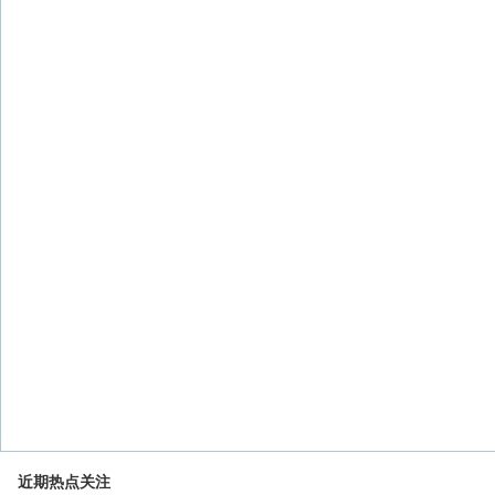
近期热点关注