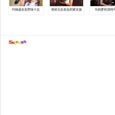
约翰逊女友野味十足
准状元女友似邻家女孩
马刺萝莉清纯