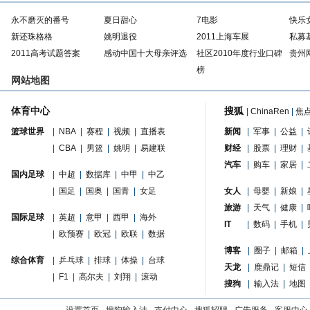
永不磨灭的番号
夏日甜心
7电影
快乐
新还珠格格
姚明退役
2011上海车展
私募
2011高考试题答案
感动中国十大母亲评选
社区2010年度行业口碑
贵州
榜
网站地图
体育中心
搜狐
|
ChinaRen
|
焦
篮球世界
|
NBA
|
赛程
|
视频
|
直播表
新闻
|
军事
|
公益
|
|
CBA
|
男篮
|
姚明
|
易建联
财经
|
股票
|
理财
|
汽车
|
购车
|
家居
|
国内足球
|
中超
|
数据库
|
中甲
|
中乙
|
国足
|
国奥
|
国青
|
女足
女人
|
母婴
|
新娘
|
旅游
|
天气
|
健康
|
国际足球
|
英超
|
意甲
|
西甲
|
海外
IT
|
数码
|
手机
|
|
欧预赛
|
欧冠
|
欧联
|
数据
博客
|
圈子
|
邮箱
|
综合体育
|
乒乓球
|
排球
|
体操
|
台球
天龙
|
鹿鼎记
|
短信
|
F1
|
高尔夫
|
刘翔
|
滚动
搜狗
|
输入法
|
地图