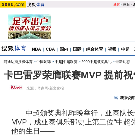
新闻
-
体育
-
S
NBA
|
CBA
|
国内
|
国际
|
综合体育
|
视频
|
中超
|
阿迪达斯搜狐体育
>
中国足球
>
中超|中超联赛
>
2009中超颁奖典礼
>
最新动态
卡巴雷罗荣膺联赛MVP 提前祝
来源：
华商网-新文化报
我来说两
中超颁奖典礼昨晚举行，亚泰队长
MVP，成亚泰俱乐部史上第二位“中超先
他的生日——