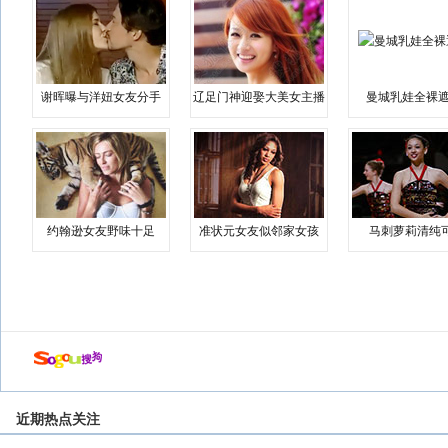
谢晖曝与洋妞女友分手
辽足门神迎娶大美女主播
曼城乳娃全裸遮
约翰逊女友野味十足
准状元女友似邻家女孩
马刺萝莉清纯
近期热点关注