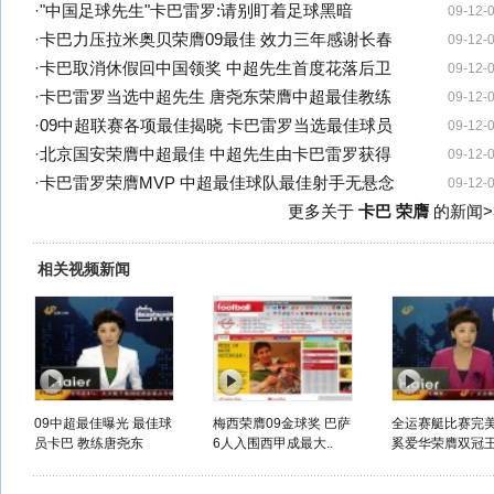
·
"中国足球先生"卡巴雷罗:请别盯着足球黑暗
09-12-
·
卡巴力压拉米奥贝荣膺09最佳 效力三年感谢长春
09-12-
·
卡巴取消休假回中国领奖 中超先生首度花落后卫
09-12-
·
卡巴雷罗当选中超先生 唐尧东荣膺中超最佳教练
09-12-
·
09中超联赛各项最佳揭晓 卡巴雷罗当选最佳球员
09-12-
·
北京国安荣膺中超最佳 中超先生由卡巴雷罗获得
09-12-
·
卡巴雷罗荣膺MVP 中超最佳球队最佳射手无悬念
09-12-
更多关于
卡巴 荣膺
的新闻>
相关视频新闻
09中超最佳曝光 最佳球
梅西荣膺09金球奖 巴萨
全运赛艇比赛完
员卡巴 教练唐尧东
6人入围西甲成最大..
奚爱华荣膺双冠