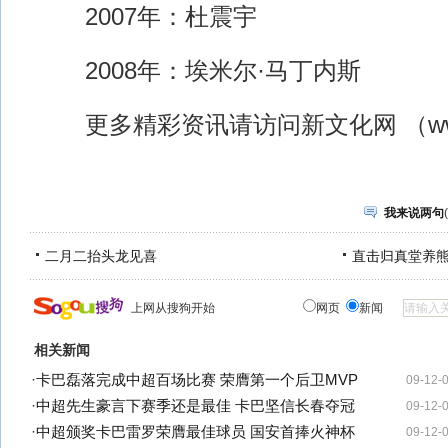
2007年：杜震宇
2008年：埃米尔·马丁内斯
更多精彩资讯请访问新文化网 （www.
我来说两句
(
二月二抬头龙见喜
直击归真堂养
上网从搜狗开始
网页
新闻
相关新闻
·
卡巴磊落完成中超百场比赛 荣膺第一个后卫MVP
09-12-
·
中超先生豪言下赛季还是最佳 卡巴坚信长春夺冠
09-12-
·
中超颁奖卡巴雷罗荣膺最佳球员 国安首捧火神杯
09-12-