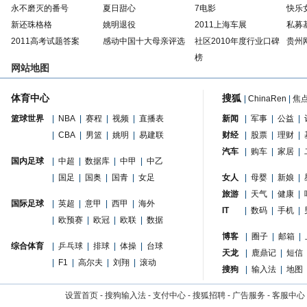
永不磨灭的番号
夏日甜心
7电影
快乐
新还珠格格
姚明退役
2011上海车展
私募
2011高考试题答案
感动中国十大母亲评选
社区2010年度行业口碑
贵州
榜
网站地图
体育中心
搜狐
|
ChinaRen
|
焦
篮球世界
|
NBA
|
赛程
|
视频
|
直播表
新闻
|
军事
|
公益
|
|
CBA
|
男篮
|
姚明
|
易建联
财经
|
股票
|
理财
|
汽车
|
购车
|
家居
|
国内足球
|
中超
|
数据库
|
中甲
|
中乙
|
国足
|
国奥
|
国青
|
女足
女人
|
母婴
|
新娘
|
旅游
|
天气
|
健康
|
国际足球
|
英超
|
意甲
|
西甲
|
海外
IT
|
数码
|
手机
|
|
欧预赛
|
欧冠
|
欧联
|
数据
博客
|
圈子
|
邮箱
|
综合体育
|
乒乓球
|
排球
|
体操
|
台球
天龙
|
鹿鼎记
|
短信
|
F1
|
高尔夫
|
刘翔
|
滚动
搜狗
|
输入法
|
地图
设置首页
-
搜狗输入法
-
支付中心
-
搜狐招聘
-
广告服务
-
客服中心