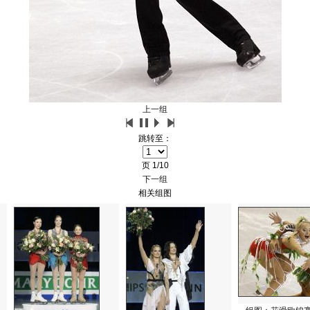
上一组
跳转至：
页
1/10
下一组
相关组图