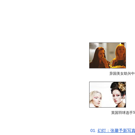
异国美女助兴中
英国羽球选手
01.
幻灯：张馨予新写真