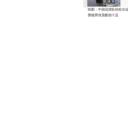
组图：中国花滑队轻松出
墨镜男张昊酷劲十足