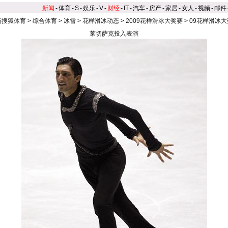
新闻
-
体育
-
S
-
娱乐
-
V
-
财经
-
IT
-
汽车
-
房产
-
家居
-
女人
-
视频
-
邮件
斯搜狐体育
>
综合体育
>
冰雪
>
花样滑冰动态
>
2009花样滑冰大奖赛
>
09花样滑冰
莱切萨克投入表演