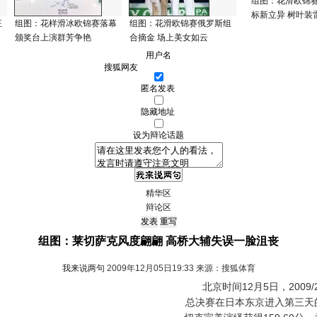
组图：花滑欧锦
标新立异 树叶装
征
组图：花样滑冰欧锦赛落幕
组图：花滑欧锦赛俄罗斯组
颁奖台上演群芳争艳
合摘金 场上美女如云
用户名
匿名发表
隐藏地址
设为辩论话题
精华区
辩论区
组图：莱切萨克风度翩翩 高桥大辅失误一脸沮丧
我来说两句
2009年12月05日19:33 来源：搜狐体育
北京时间12月5日，2009/
总决赛在日本东京进入第三天