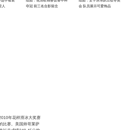
赛选手着装
组图：花滑欧锦赛普鲁申科
组图：女子冰球队出征冬奥
雷人
夺冠 前三名合影留念
会 队员展示可爱饰品
2010年花样滑冰大奖赛
的比赛。美国帅哥莱萨