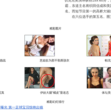
切克完美演绎获得159.60分，
霸，东道主名将织田信成和美
名。而短节目第一的高桥大辅
在六位选手的第五名。图
精彩图片
德战
意姐欲为那不勒斯脱衣
帕克
写真
伊娃大腿“橘皮”显老态
体坛美
精彩幻灯排行
曝光 第一足球宝贝惊艳出镜