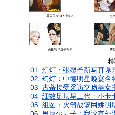
异国美女助兴中德战
意
英国羽球选手写真
伊
精
01.
幻灯：张馨予新写真曝
02.
幻灯：中德明星晚宴名
03.
古蒂接受采访突吻美女主
04.
细数足坛星二代：小卡卡
05.
组图：火箭战篮网姚明
06.
奥尼尔妻子：我没有外遇