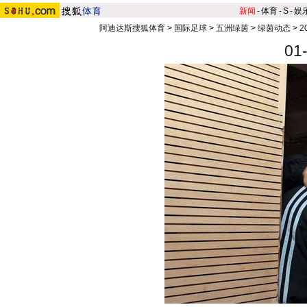
新闻
-
体育
-
S
-
娱
阿迪达斯搜狐体育
>
国际足球
>
五洲绿茵
>
绿茵动态
>
2
0